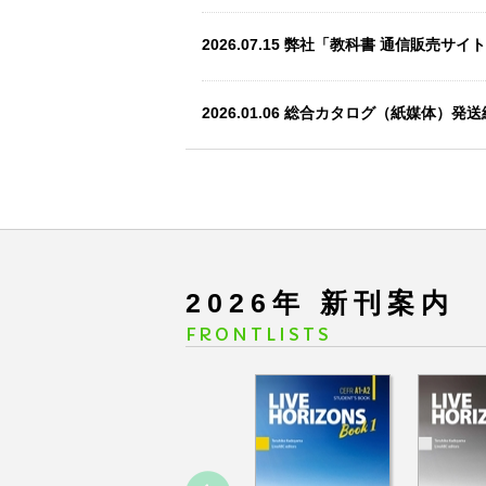
2026.07.15
弊社「教科書 通信販売サイ
2026.01.06
総合カタログ（紙媒体）発送
2025.12.19
ＨP会員の先生限定「新刊閲
2025.11.13
弊社テキストを活用した「完
掲載いたしました。
2026
年 新刊案内
FRONTLISTS
2025.11.12
弊社2026年度新刊『Generate Eng
Learners-』についての映像を掲載いた
2025.10.24
2026年度 新刊情報を掲載い