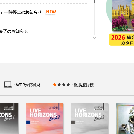
ト」一時停止のお知らせ
終了のお知らせ
覧サービス」のご案内
全オンデマンド授業の実践」についての映像を
：WEB対応教材
：難易度指標
lish! -Using Supportive AI for Active
しました。
たしました