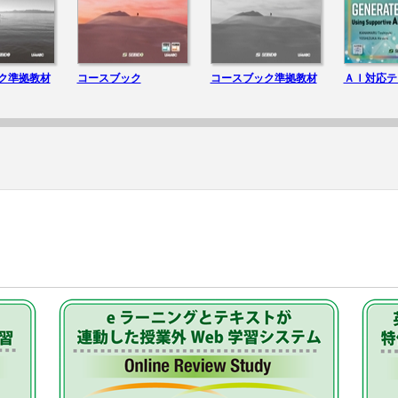
びと復旧のお知らせ
テキスト」に付属する「データ資料」について
ク準拠教材
コースブック
コースブック準拠教材
ＡＩ対応テ
閲覧サービス」のご案内