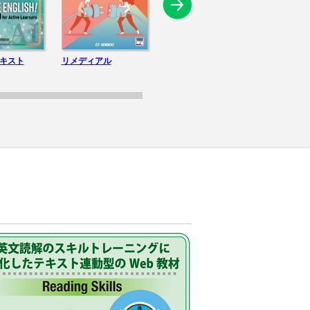
キスト
リメディアル
総合教材
科 学