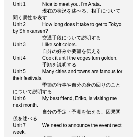
Unit 1
Nice to meet you. I'm Arata.
現在の状況を述べる、相手について
聞く属性を表す
Unit 2
How long does it take to get to Tokyo
by Shinkansen?
交通手段について説明する
Unit 3
I like soft colors.
自分の好みや要望を伝える
Unit 4
Cook it until the edges turn golden.
手順を説明する
Unit 5
Many cities and towns are famous for
their festivals.
季節の行事や自分の身の回りのこと
について説明する
Unit 6
My best friend, Eriko, is visiting me
next month.
自分の予定・予測を伝える、因果関
係を述べる
Unit 7
We need to announce the event next
week.