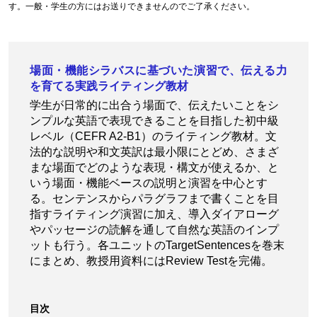
す。一般・学生の方にはお送りできませんのでご了承ください。
場面・機能シラバスに基づいた演習で、伝える力
を育てる実践ライティング教材
学生が日常的に出合う場面で、伝えたいことをシ
ンプルな英語で表現できることを目指した初中級
レベル（CEFR A2-B1）のライティング教材。文
法的な説明や和文英訳は最小限にとどめ、さまざ
まな場面でどのような表現・構文が使えるか、と
いう場面・機能ベースの説明と演習を中心とす
る。センテンスからパラグラフまで書くことを目
指すライティング演習に加え、導入ダイアローグ
やパッセージの読解を通して自然な英語のインプ
ットも行う。各ユニットのTargetSentencesを巻末
にまとめ、教授用資料にはReview Testを完備。
目次