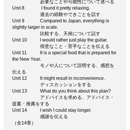
必要なことや可能性について述べる
Unit 8
I found it pretty relaxing.
過去の経験やできごとを話す
Unit 9
Compared to Japan, everything is
slightly larger in scale.
比較する、天候について話す
Unit 10
I would rather just play the guitar.
得意なこと・苦手なことを伝える
Unit 11
It is a special food that is prepared for
the New Year.
モノや人について説明する、感想を
伝える
Unit 12
It might result in inconvenience.
ディスカッションをする
Unit 13
What do you think about this plan?
アドバイスを求める、アドバイス・
提案・推薦をする
Unit 14
I wish I could stay longer.
感謝を伝える
（全14章）