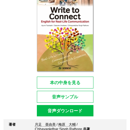
本の中身を見る
音声サンプル
音声ダウンロード
著者
月足 亜由美
/
梅原 大輔
/
Chhayankdhar Singh Rathore
共著