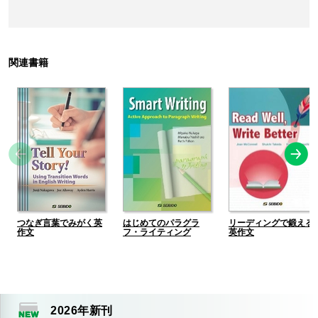
関連書籍
つなぎ言葉でみがく英
はじめてのパラグラ
リーディングで鍛える
作文
フ・ライティング
英作文
2026
年新刊