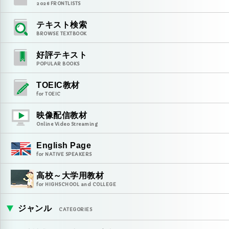
2026
FRONTLISTS
テキスト検索
BROWSE TEXTBOOK
好評テキスト
POPULAR BOOKS
TOEIC教材
for TOEIC
映像配信教材
Online Video Streaming
English Page
for NATIVE SPEAKERS
高校～大学用教材
for HIGHSCHOOL and COLLEGE
ジャンル
CATEGORIES