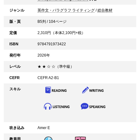
ジャンル
英作文・パラグラフ ライティング
/
総合教材
版・頁
B5判 / 104ページ
定価
2,310
円（本体
2,100
円+税）
ISBN
9784791973422
発行年
2026年
レベル
★ ★ ☆ ☆（準中級）
CEFR
CEFR A2-B1
スキル
吹き込み
Amer E
教員用