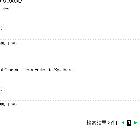
メリカの心
ovies
級）
400
円+税）
 of Cinema
-From Edition to Spielberg-
級）
000
円+税）
[検索結果 2件]
1