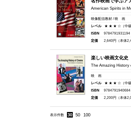
名作映画で学ぶア
American Spirits in M
映像配信教材 / 映 画
レベル
★ ★ ★ ☆（中
ISBN
9784791931194
定価
2,640
円（本体
2,
楽しい映画文化史
The Amazing History
映 画
レベル
★ ★ ★ ☆（中
ISBN
9784791940684
定価
2,200
円（本体
2,
30
50
100
表示件数