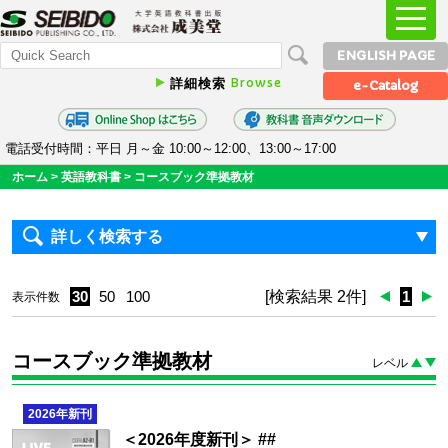
ENGLISH PAGE
Browse
詳細検索
e-Catalog
電話受付時間：平日 月～金 10:00～12:00、13:00～17:00
ホーム
>
英語教科書
>
コースブック準拠教材
詳しく検索する
30
50
100
[検索結果 2件]
1
表示件数
コースブック準拠教材
レベル
2026
年新刊
＜2026年度新刊＞ ##