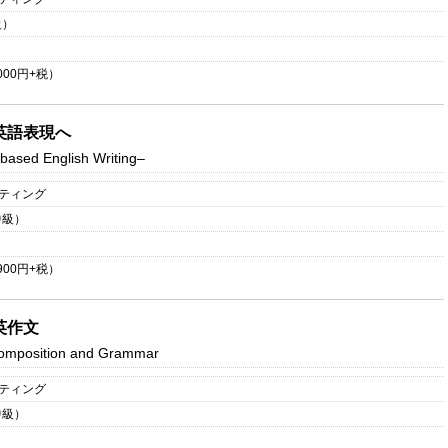
級）
000
円+税）
英語表現へ
ased English Writing–
イティング
中級）
900
円+税）
英作文
 Composition and Grammar
イティング
中級）