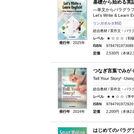
基礎から始める英
―単文からパラグラ
Let’s Write & Learn E
リンガポルタ対応
総合教材 / 英作文・パラ
レベル
★ ☆ ☆ ☆（初
発行年
2025年
ISBN
9784791973088
定価
2,530
円（本体
2,
つなぎ言葉でみが
Tell Your Story!
-Using
総合教材 / 英作文・パラ
レベル
★ ★ ☆ ☆（準
ISBN
9784791972920
発行年
2024年
定価
2,200
円（本体
2,
はじめてのパラグ