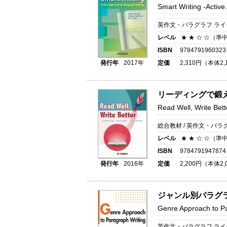
Smart Writing
-Active
英作文・パラグラフ ラ
レベル
★ ★ ☆ ☆（準
ISBN
9784791960323
発行年
2017年
定価
2,310
円（本体
2,
リーディングで鍛
Read Well, Write Bett
総合教材 / 英作文・パラ
レベル
★ ★ ☆ ☆（準
ISBN
9784791947874
発行年
2016年
定価
2,200
円（本体
2,
ジャンル別パラグ
Genre Approach to Pa
英作文・パラグラフ ラ