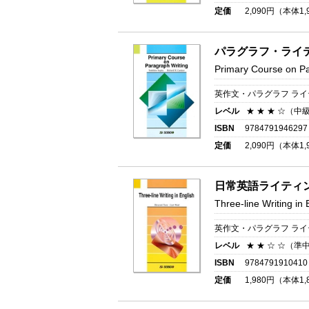
定価
2,090
円（本体
1,
パラグラフ・ライ
Primary Course on Pa
英作文・パラグラフ ラ
レベル
★ ★ ★ ☆（中
ISBN
9784791946297
定価
2,090
円（本体
1,
日常英語ライティ
Three-line Writing in 
英作文・パラグラフ ラ
レベル
★ ★ ☆ ☆（準
ISBN
9784791910410
定価
1,980
円（本体
1,