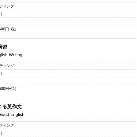
イティング
級）
600
円+税）
演習
ish Writing
イティング
級）
500
円+税）
よる英作文
Good English
イティング
級）