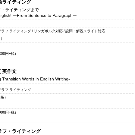
語ライティング
フ・ライティングまで―
nglish!
ーFrom Sentence to Paragraphー
グラフ ライティング / リンガポルタ対応 / 設問・解説スライド対応
級）
300
円+税）
く英作文
 Transition Words in English Writing-
グラフ ライティング
中級）
000
円+税）
ラフ・ライティング