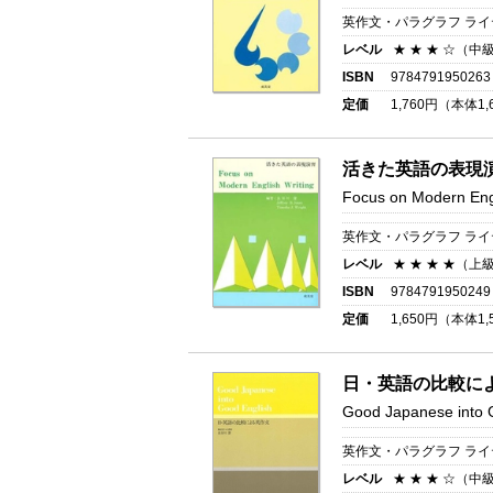
英作文・パラグラフ ラ
レベル
★ ★ ★ ☆（中
ISBN
9784791950263
定価
1,760
円（本体
1,
活きた英語の表現
Focus on Modern Engl
英作文・パラグラフ ラ
レベル
★ ★ ★ ★（上
ISBN
9784791950249
定価
1,650
円（本体
1,
日・英語の比較に
Good Japanese into 
英作文・パラグラフ ラ
レベル
★ ★ ★ ☆（中