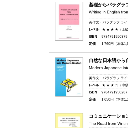
基礎からパラグラ
Writing in English fr
英作文・パラグラフ ラ
レベル
★ ★ ★ ★（上
ISBN
9784791950379
定価
1,760
円（本体
1,
自然な日本語から
Modern Japanese int
英作文・パラグラフ ラ
レベル
★ ★ ★ ☆（中
ISBN
9784791950287
定価
1,650
円（本体
1,
コミュニケーショ
The Road from Writin