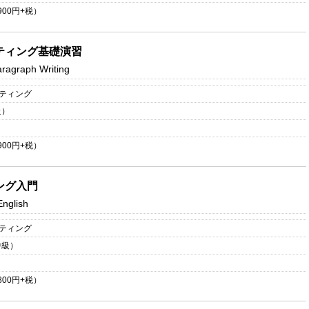
900
円+税）
ティング基礎演習
ragraph Writing
イティング
級）
900
円+税）
ング入門
English
イティング
中級）
800
円+税）