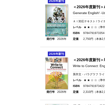
2026
年新刊
＜2026年度新刊
Generate English!
-Us
ＡＩ対応テキスト / ライ
レベル
★ ★ ☆ ☆（準
ISBN
9784791973354
発行年
2026年
定価
2,750
円（本体
2,
2026
年新刊
＜2026年度新刊
Write to Connect: Eng
英作文・パラグラフ ライテ
レベル
★ ★ ☆ ☆（準
ISBN
9784791973422
発行年
2026年
定価
2,310
円（本体
2,