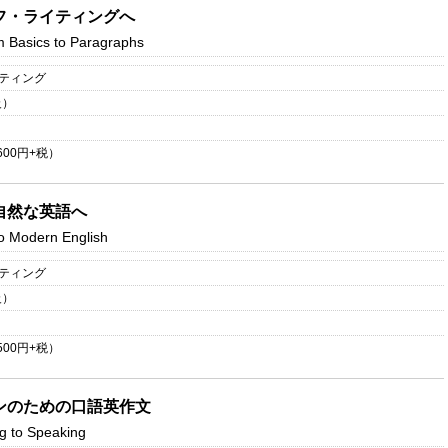
フ・ライティングへ
om Basics to Paragraphs
イティング
級）
600
円+税）
自然な英語へ
o Modern English
イティング
級）
500
円+税）
ンのための口語英作文
g to Speaking