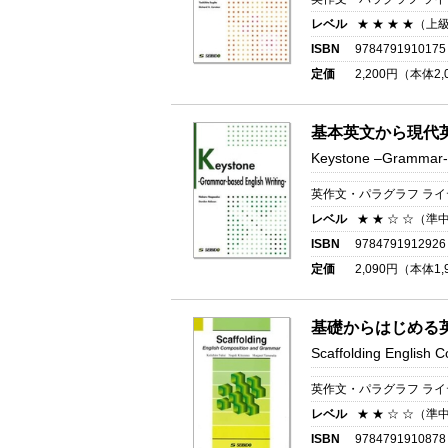
レベル
★ ★ ★ ★（上
ISBN
9784791910175
定価
2,200
円（本体
2,
基本英文から現代
Keystone –Grammar-b
英作文・パラグラフ ラ
レベル
★ ★ ☆ ☆（準
ISBN
9784791912926
定価
2,090
円（本体
1,
基礎からはじめる
Scaffolding English
英作文・パラグラフ ラ
レベル
★ ★ ☆ ☆（準
ISBN
9784791910878