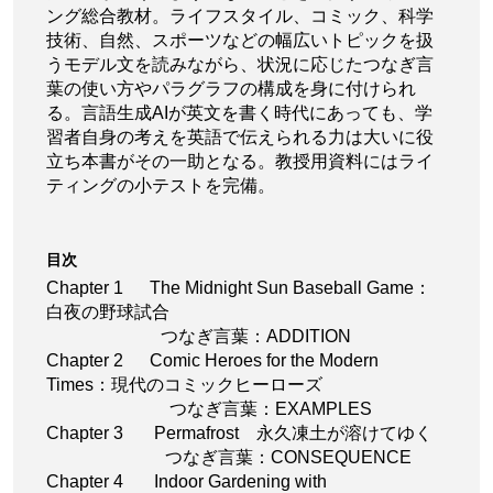
ング総合教材。ライフスタイル、コミック、科学
技術、自然、スポーツなどの幅広いトピックを扱
うモデル文を読みながら、状況に応じたつなぎ言
葉の使い方やパラグラフの構成を身に付けられ
る。言語生成AIが英文を書く時代にあっても、学
習者自身の考えを英語で伝えられる力は大いに役
立ち本書がその一助となる。教授用資料にはライ
ティングの小テストを完備。
目次
Chapter 1 The Midnight Sun Baseball Game：
白夜の野球試合
つなぎ言葉：ADDITION
Chapter 2 Comic Heroes for the Modern
Times：現代のコミックヒーローズ
つなぎ言葉：EXAMPLES
Chapter 3 Permafrost 永久凍土が溶けてゆく
つなぎ言葉：CONSEQUENCE
Chapter 4 Indoor Gardening with