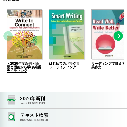
＜2026年度新刊＞場
はじめてのパラグラ
リーディングで鍛える
面と機能から学ぶ英語
フ・ライティング
英作文
ライティング
2026
年新刊
2026
FRONTLISTS
テキスト検索
BROWSE TEXTBOOK