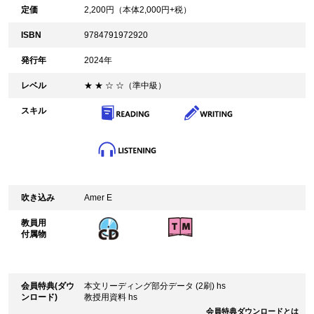
定価
2,200
円（本体
2,000
円+税）
ISBN
9784791972920
発行年
2024年
レベル
★ ★ ☆ ☆（準中級）
スキル
吹き込み
Amer E
教員用
付属物
会員特典(ダウ
本文リーディング部分データ (2刷) hs
ンロード)
教授用資料 hs
会員特典ダウンロードとは