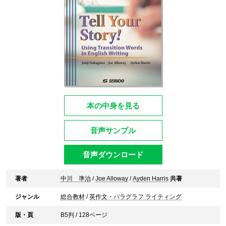
本の中身を見る
音声サンプル
音声ダウンロード
著者
中川 準治
/
Joe Alloway
/
Ayden Harris
共著
ジャンル
総合教材
/
英作文・パラグラフ ライティング
版・頁
B5判 / 128ページ