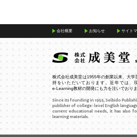
16. CD1 - Track16
17. CD1 - Track17
18. CD1 - Track18
会社概要
お知らせ
サイト
19. CD1 - Track19
20. CD1 - Track20
21. CD1 - Track21
22. CD1 - Track22
23. CD1 - Track23
株式会社成美堂は1955年の創業以来、大
持をいただいております。近年では、
24. CD1 - Track24
e-Learning
教材の開発にも力を注いでおり
25. CD1 - Track25
Since its founding in 1955, Seibido Publishi
26. CD1 - Track26
publisher of college-level English language
current educational needs, it has also f
27. CD1 - Track27
learning materials.
28. CD1 - Track28
29. CD1 - Track29