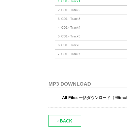
1. CD1 - Track1
2. CD1 - Track2
3. CD1 - Track3
4. CD1 - Track4
5. CD1 - Track5
6. CD1 - Track6
7. CD1 - Track7
8. CD1 - Track8
9. CD1 - Track9
10. CD1 - Track10
MP3 DOWNLOAD
11. CD1 - Track11
All Files
一括ダウンロード（99tracks
12. CD1 - Track12
13. CD1 - Track13
14. CD1 - Track14
‹ BACK
15. CD1 - Track15