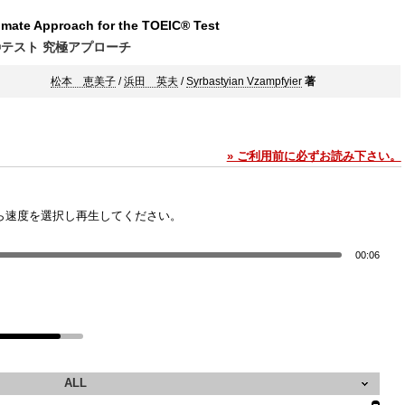
imate Approach for the TOEIC® Test
C®テスト 究極アプローチ
松本 恵美子
/
浜田 英夫
/
Syrbastyian Vzampfyier
著
» ご利用前に必ずお読み下さい。
ら速度を選択し再生してください。
00:06
ALL