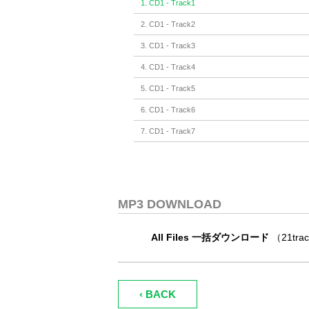
1. CD1 - Track1
2. CD1 - Track2
3. CD1 - Track3
4. CD1 - Track4
5. CD1 - Track5
6. CD1 - Track6
7. CD1 - Track7
8. CD1 - Track8
9. CD1 - Track9
10. CD1 - Track10
MP3 DOWNLOAD
11. CD1 - Track11
All Files 一括ダウンロード
（21tra
12. CD1 - Track12
13. CD1 - Track13
14. CD1 - Track14
‹ BACK
15. CD1 - Track15