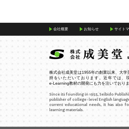
16. CD1 - Track16
17. CD1 - Track17
18. CD1 - Track18
会社概要
お知らせ
サイト
19. CD1 - Track19
20. CD1 - Track20
21. CD1 - Track21
株式会社成美堂は1955年の創業以来、大
持をいただいております。近年では、
e-Learning
教材の開発にも力を注いでおり
Since its founding in 1955, Seibido Publishi
publisher of college-level English language
current educational needs, it has also f
learning materials.