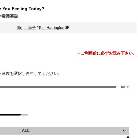
e You Feeling Today?
い看護英語
助川 尚子
/
Toni Harrington
著
» ご利用前に必ずお読み下さい。
ら速度を選択し再生してください。
00:05
ALL