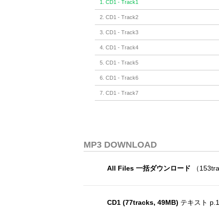
1. CD1 - Track1
2. CD1 - Track2
3. CD1 - Track3
4. CD1 - Track4
5. CD1 - Track5
6. CD1 - Track6
7. CD1 - Track7
8. CD1 - Track8
9. CD1 - Track9
10. CD1 - Track10
MP3 DOWNLOAD
11. CD1 - Track11
All Files 一括ダウンロード
（153tr
12. CD1 - Track12
13. CD1 - Track13
14. CD1 - Track14
CD1 (77tracks, 49MB)
テキスト p.
15. CD1 - Track15