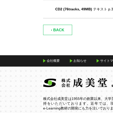
16. CD1 - Track16
CD2 (76tracks, 49MB)
テキスト p.3
17. CD1 - Track17
18. CD1 - Track18
19. CD1 - Track19
‹ BACK
20. CD1 - Track20
21. CD1 - Track21
22. CD1 - Track22
23. CD1 - Track23
会社概要
お知らせ
サイト
24. CD1 - Track24
25. CD1 - Track25
26. CD1 - Track26
27. CD1 - Track27
株式会社成美堂は1955年の創業以来、大
28. CD1 - Track28
持をいただいております。近年では、
29. CD1 - Track29
e-Learning
教材の開発にも力を注いでおり