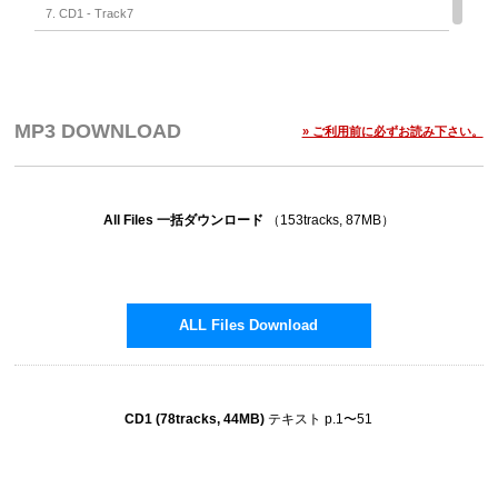
7. CD1 - Track7
8. CD1 - Track8
9. CD1 - Track9
10. CD1 - Track10
MP3 DOWNLOAD
» ご利用前に必ずお読み下さい。
11. CD1 - Track11
12. CD1 - Track12
All Files 一括ダウンロード
（153tracks, 87MB）
13. CD1 - Track13
14. CD1 - Track14
15. CD1 - Track15
16. CD1 - Track16
ALL Files Download
17. CD1 - Track17
18. CD1 - Track18
CD1 (78tracks, 44MB)
テキスト p.1〜51
19. CD1 - Track19
20. CD1 - Track20
21. CD1 - Track21