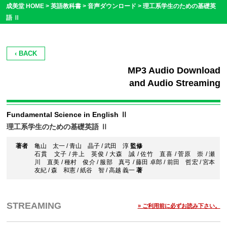
成美堂 HOME >
英語教科書
>
音声ダウンロード
>
理工系学生のための基礎英
語 Ⅱ
‹ BACK
MP3 Audio Download
and Audio Streaming
Fundamental Science in English Ⅱ
理工系学生のための基礎英語 Ⅱ
著者
亀山 太一 / 青山 晶子 / 武田 淳
監修
石貫 文子 / 井上 英俊 / 大森 誠 / 佐竹 直喜 / 菅原 崇 / 瀬
川 直美 / 種村 俊介 / 服部 真弓 / 藤田 卓郎 / 前田 哲宏 / 宮本
友紀 / 森 和憲 / 紙谷 智 / 高越 義一
著
STREAMING
» ご利用前に必ずお読み下さい。