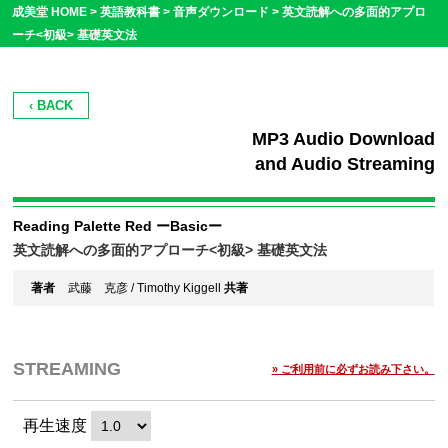
成美堂 HOME >
英語教科書
>
音声ダウンロード
>
英文読解への多面的アプロ
ーチ<初級> 基礎英文法
‹ BACK
MP3 Audio Download
and Audio Streaming
Reading Palette Red ーBasicー
英文読解への多面的アプローチ<初級> 基礎英文法
著者
武藤 克彦 / Timothy Kiggell
共著
STREAMING
» ご利用前に必ずお読み下さい。
再生速度