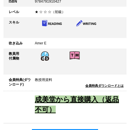
ISBN
9784791910427
レベル
★ ☆ ☆ ☆（初級）
スキル
吹き込み
Amer E
教員用
付属物
会員特典(ダウ
教授用資料
ンロード)
会員特典ダウンロードとは
成美堂から直接購入（返品
不可）