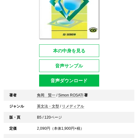
本の中身を見る
音声サンプル
音声ダウンロード
著者
角岡 賢一
/
Simon ROSATI
著
ジャンル
英文法・文型
/
リメディアル
版・頁
B5 / 120ページ
定価
2,090
円（本体
1,900
円+税）