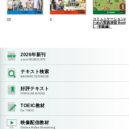
++
+
コミュニケーションの
ための実践演習 Book
1〈初級編〉
2026
年新刊
2026
FRONTLISTS
テキスト検索
BROWSE TEXTBOOK
好評テキスト
POPULAR BOOKS
TOEIC教材
for TOEIC
映像配信教材
Online Video Streaming