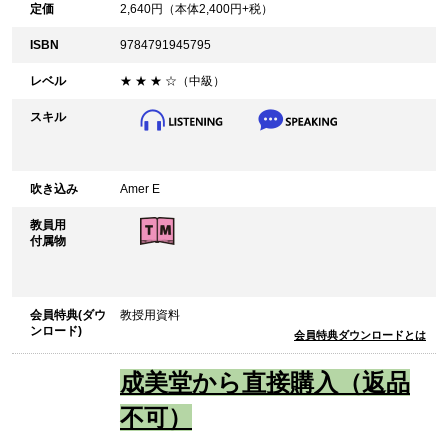
定価
2,640
円（本体
2,400
円+税）
ISBN
9784791945795
レベル
★ ★ ★ ☆（中級）
スキル
吹き込み
Amer E
教員用
付属物
会員特典(ダウ
教授用資料
ンロード)
会員特典ダウンロードとは
成美堂から直接購入（返品
不可）