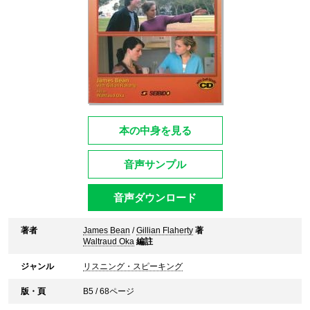
本の中身を見る
音声サンプル
音声ダウンロード
著者
James Bean
/
Gillian Flaherty
著
Waltraud Oka
編註
ジャンル
リスニング・スピーキング
版・頁
B5 / 68ページ