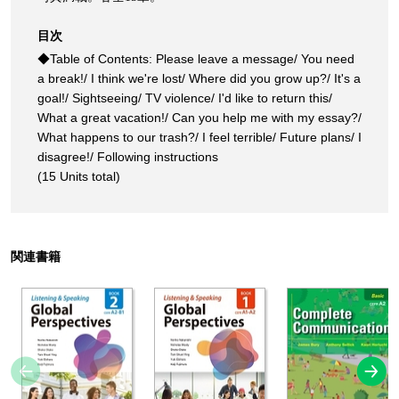
目次
◆Table of Contents: Please leave a message/ You need
a break!/ I think we're lost/ Where did you grow up?/ It's a
goal!/ Sightseeing/ TV violence/ I'd like to return this/
What a great vacation!/ Can you help me with my essay?/
What happens to our trash?/ I feel terrible/ Future plans/ I
disagree!/ Following instructions
(15 Units total)
関連書籍