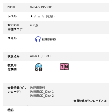
ISBN
9784791950881
レベル
★ ☆ ☆ ☆（初級）
TOEIC®
450点
目標スコア
スキル
吹き込み
Amer E ／ Brit E
教員用
付属物
会員特典(ダウ
教授用資料
ンロード)
教員用CD_Disk 1
教員用CD_Disk 2
会員特典ダウンロードとは
特記