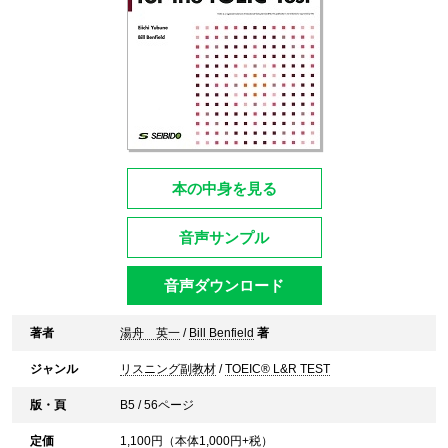
本の中身を見る
音声サンプル
音声ダウンロード
著者
湯舟 英一
/
Bill Benfield
著
ジャンル
リスニング副教材
/
TOEIC® L&R TEST
版・頁
B5 / 56ページ
定価
1,100
円（本体
1,000
円+税）