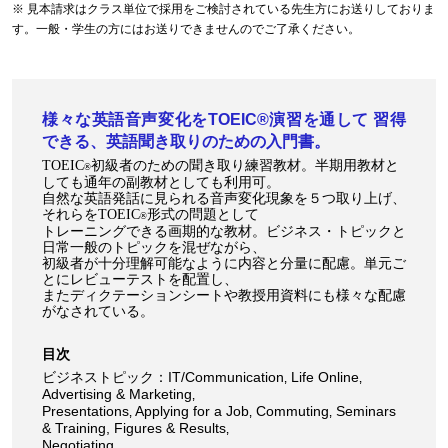
※ 見本請求はクラス単位で採用をご検討されている先生方にお送りしておりま
す。一般・学生の方にはお送りできませんのでご了承ください。
様々な英語音声変化をTOEIC®演習を通して 習得
できる、英語聞き取りのための入門書。
TOEIC
初級者のための聞き取り練習教材。半期用教材と
®
しても通年の副教材としても利用可。
自然な英語発話に見られる音声変化現象を５つ取り上げ、
それらをTOEIC
形式の問題として
®
トレーニングできる画期的な教材。ビジネス・トピックと
日常一般のトピックを混ぜながら、
初級者が十分理解可能なように内容と分量に配慮。単元ご
とにレビューテストを配置し、
またディクテーションシートや教授用資料にも様々な配慮
がなされている。
目次
ビジネストピック：IT/Communication‚ Life Online‚
Advertising & Marketing‚
Presentations‚ Applying for a Job‚ Commuting‚ Seminars
& Training, Figures & Results‚
Negotiating