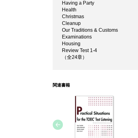
Having a Party
Health
Christmas
Cleanup
Our Traditions & Customs
Examinations
Housing
Review Test 1-4
（全24章）
関連書籍