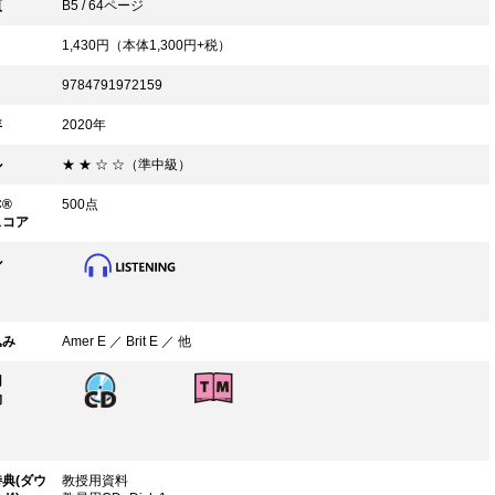
頁
B5 / 64ページ
1,430
円（本体
1,300
円+税）
9784791972159
年
2020年
ル
★ ★ ☆ ☆（準中級）
C®
500点
スコア
ル
込み
Amer E ／ Brit E ／ 他
用
物
典(ダウ
教授用資料