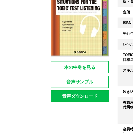
版・
定価
ISBN
発行
レベ
TOEI
目標
本の中身を見る
スキ
音声サンプル
吹き
音声ダウンロード
教員
付属
会員特