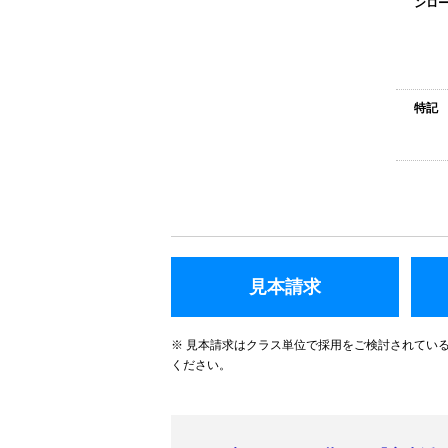
ンロー
特記
見本請求
※ 見本請求はクラス単位で採用をご検討されてい
ください。