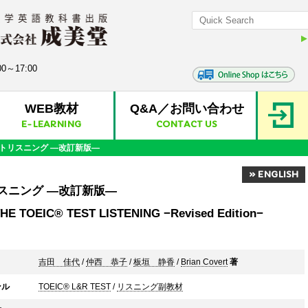
0～17:00
WEB教材
Q&A／お問い合わせ
E-LEARNING
CONTACT US
ストリスニング ―改訂新版―
» ENGLISH
リスニング ―改訂新版―
E TOEIC® TEST LISTENING −Revised Edition−
吉田 佳代
/
仲西 恭子
/
板垣 静香
/
Brian Covert
著
ンル
TOEIC® L&R TEST
/
リスニング副教材