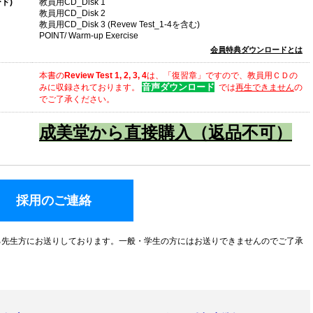
ド)
教員用CD_Disk 1
教員用CD_Disk 2
教員用CD_Disk 3 (Revew Test_1-4を含む)
POINT/ Warm-up Exercise
会員特典ダウンロードとは
本書の
Review Test 1, 2, 3, 4
は、「復習章」ですので、教員用ＣＤの
音声ダウンロード
みに収録されております。
では
再生できません
の
でご了承ください。
成美堂から直接購入（返品不可）
採用のご連絡
る先生方にお送りしております。一般・学生の方にはお送りできませんのでご了承