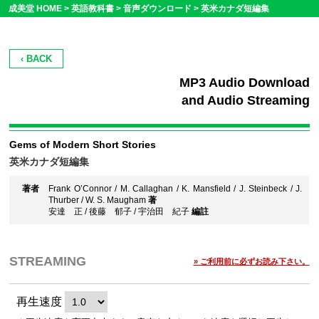
成美堂 HOME >
英語教科書
>
音声ダウンロード
>
英米カナダ短編集
‹ BACK
MP3 Audio Download
and Audio Streaming
Gems of Modern Short Stories
英米カナダ短編集
著者
Frank O’Connor / M. Callaghan / K. Mansfield / J. Steinbeck / J.
Thurber / W. S. Maugham
著
安達 正 / 後藤 郁子 / 宇治田 紀子
編註
STREAMING
» ご利用前に必ずお読み下さい。
再生速度