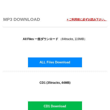
8. CD1 - Track8
9. CD1 - Track9
10. CD1 - Track10
MP3 DOWNLOAD
» ご利用前に必ずお読み下さい。
11. CD1 - Track11
12. CD1 - Track12
All Files 一括ダウンロード
（84tracks, 119MB）
13. CD1 - Track13
14. CD1 - Track14
15. CD1 - Track15
16. CD1 - Track16
ALL Files Download
17. CD1 - Track17
18. CD1 - Track18
CD1 (35tracks, 44MB)
19. CD1 - Track19
20. CD1 - Track20
21. CD1 - Track21
CD1 Download
22. CD1 - Track22