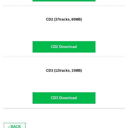
23. CD1 - Track23
24. CD1 - Track24
CD2 (37tracks, 60MB)
25. CD1 - Track25
26. CD1 - Track26
27. CD1 - Track27
CD2 Download
28. CD1 - Track28
29. CD1 - Track29
30. CD1 - Track30
CD3 (12tracks, 15MB)
31. CD1 - Track31
32. CD1 - Track32
33. CD1 - Track33
CD3 Download
34. CD1 - Track34
35. CD1 - Track35
36. CD2 - Track1
‹ BACK