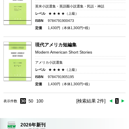
英米小説選集・英語圏小説選集・民話・神話
レベル
★ ★ ★ ★（上級）
ISBN
9784791900473
定価
1,430
円（本体
1,300
円+税）
現代アメリカ短編集
Modern American Short Stories
アメリカ小説選集
レベル
★ ★ ★ ★（上級）
ISBN
9784791905195
定価
1,430
円（本体
1,300
円+税）
30
50
100
[検索結果 2件]
1
表示件数
2026
年新刊