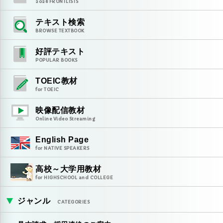
2026
FRONTLISTS
テキスト検索
BROWSE TEXTBOOK
好評テキスト
POPULAR BOOKS
TOEIC教材
for TOEIC
映像配信教材
Online Video Streaming
English Page
for NATIVE SPEAKERS
高校～大学用教材
for HIGHSCHOOL and COLLEGE
ジャンル
CATEGORIES