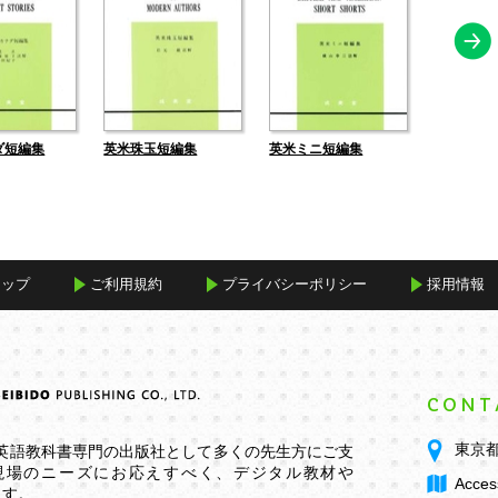
ダ短編集
英米珠玉短編集
英米ミニ短編集
最新英米
マップ
ご利用規約
プライバシーポリシー
採用情報
CONT
東京都
学英語教科書専門の出版社として多くの先生方にご支
現場のニーズにお応えすべく、デジタル教材や
Acces
ます。