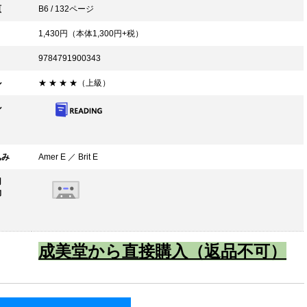
頁
B6 / 132ページ
1,430
円（本体
1,300
円+税）
9784791900343
ル
★ ★ ★ ★（上級）
ル
込み
Amer E ／ Brit E
用
物
成美堂から直接購入（返品不可）