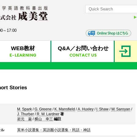
0～17:00
WEB教材
Q&A／お問い合わせ
E-LEARNING
CONTACT US
ort Stories
M. Spark
/
G. Greene
/
K. Mansfield
/
A. Huxley
/
I. Shaw
/
W. Saroyan
/
J. Thurber
/
R. W. Lardner
著
岩元 巌
/
横山 幸三
編註
ンル
英米小説選集・英語圏小説選集・民話・神話