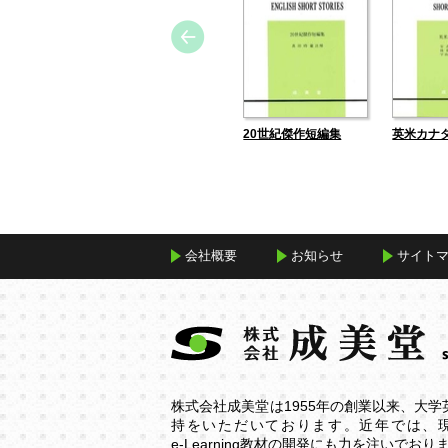
20世紀傑作短編集
英米カナ
会社概要
お知らせ
サイト
株式会社成美堂は1955年の創業以来、大
持をいただいております。近年では、
e-Learning
教材の開発にも力を注いでおり