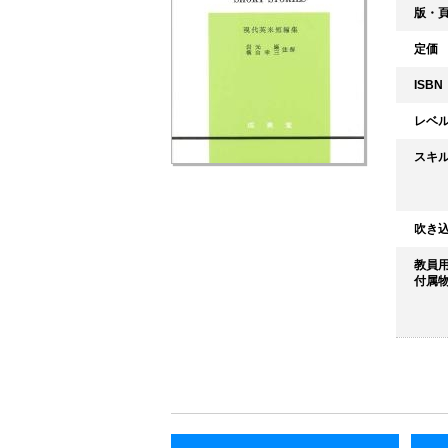
版・
定価
ISBN
レベ
スキ
吹き
教員
付属