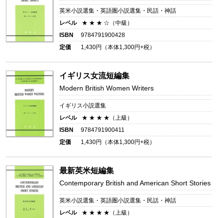
英米小説選集・英語圏小説選集・民話・神話
レベル
★ ★ ★ ☆（中級）
ISBN
9784791900428
定価
1,430
円（本体
1,300
円+税）
イギリス女流短編集
Modern British Women Writers
イギリス小説選集
レベル
★ ★ ★ ★（上級）
ISBN
9784791900411
定価
1,430
円（本体
1,300
円+税）
最新英米短編集
Contemporary British and American Short Stories
英米小説選集・英語圏小説選集・民話・神話
レベル
★ ★ ★ ★（上級）