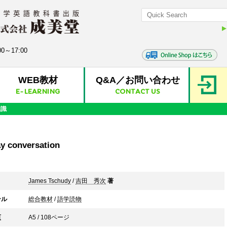
0～17:00
WEB教材
Q&A／お問い合わせ
E-LEARNING
CONTACT US
知識
y conversation
James Tschudy
/
吉田 秀次
著
ンル
総合教材
/
語学読物
頁
A5 / 108ページ