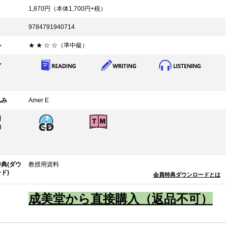
1,870
円（本体
1,700
円+税）
9784791940714
ル
★ ★ ☆ ☆（準中級）
ル
込み
Amer E
用
物
典(ダウ
教授用資料
ド)
会員特典ダウンロードとは
成美堂から直接購入（返品不可）