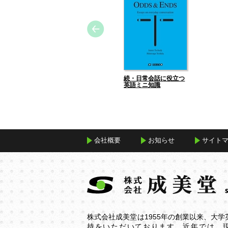
続・日常会話に役立つ
英語ミニ知識
会社概要
お知らせ
サイト
株式会社成美堂は1955年の創業以来、大
持をいただいております。近年では、