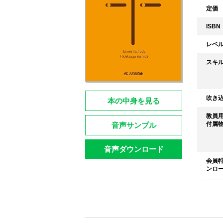
定価
ISBN
レベ
スキ
吹き
本の中身を見る
教員
付属
音声サンプル
音声ダウンロード
会員特
ンロー