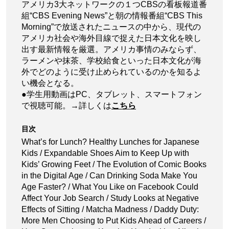
アメリカ3大ネットワークの１つCBSの看板報道番
組“CBS Evening News”と朝の情報番組“CBS This
Morning”で放送されたニュースの中から、現代の
アメリカ社会や海外目線で捉えた日本文化を映し
出す最新情報を厳選。アメリカ事情のみならず、
ラーメンや抹茶、学校給食といった日本文化が海
外でどのように受け止められているのかを知るよ
い機会となる。
●学生用動画はPC、タブレット、スマートフォン
で視聴可能。→詳しくは
こちら
目次
What’s for Lunch? Healthy Lunches for Japanese
Kids / Expandable Shoes Aim to Keep Up with
Kids’ Growing Feet / The Evolution of Comic Books
in the Digital Age / Can Drinking Soda Make You
Age Faster? / What You Like on Facebook Could
Affect Your Job Search / Study Looks at Negative
Effects of Sitting / Matcha Madness / Daddy Duty:
More Men Choosing to Put Kids Ahead of Careers /