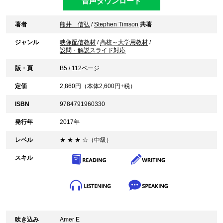
音声ダウンロード
著者
熊井 信弘
/
Stephen Timson
共著
ジャンル
映像配信教材
/
高校～大学用教材
/
設問・解説スライド対応
版・頁
B5 / 112ページ
定価
2,860
円（本体
2,600
円+税）
ISBN
9784791960330
発行年
2017年
レベル
★ ★ ★ ☆（中級）
スキル
吹き込み
Amer E