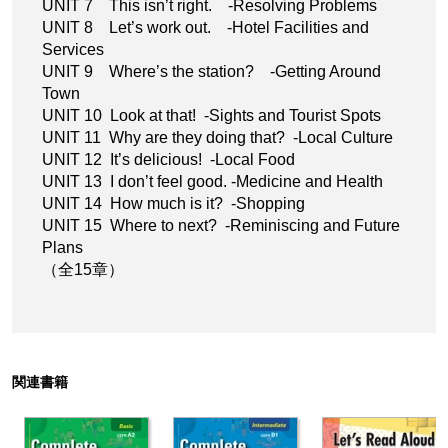
UNIT 7 This isn’t right. -Resolving Problems
UNIT 8 Let’s work out. -Hotel Facilities and
Services
UNIT 9 Where’s the station? -Getting Around
Town
UNIT 10 Look at that! -Sights and Tourist Spots
UNIT 11 Why are they doing that? -Local Culture
UNIT 12 It’s delicious! -Local Food
UNIT 13 I don’t feel good. -Medicine and Health
UNIT 14 How much is it? -Shopping
UNIT 15 Where to next? -Reminiscing and Future
Plans
（全15章）
関連書籍