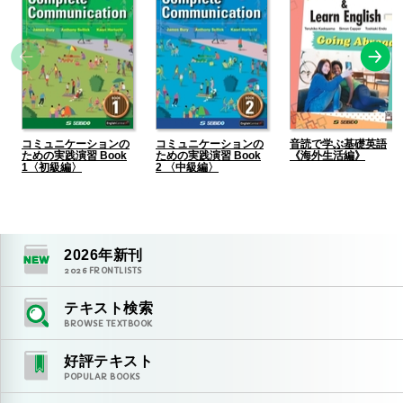
コミュニケーションの
コミュニケーションの
音読で学ぶ基礎英語
ための実践演習 Book
ための実践演習 Book
《海外生活編》
1〈初級編〉
2 〈中級編〉
2026
年新刊
2026
FRONTLISTS
テキスト検索
BROWSE TEXTBOOK
好評テキスト
POPULAR BOOKS