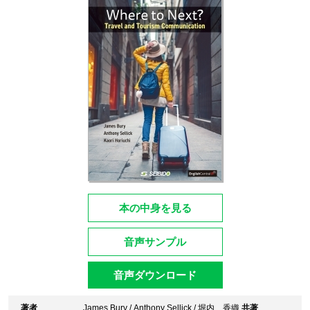
本の中身を見る
音声サンプル
音声ダウンロード
著者
James Bury
/
Anthony Sellick
/
堀内 香織
共著