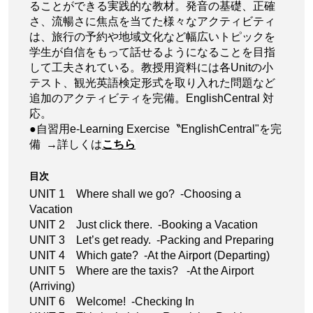
ることができる実践的な教材。発音の基礎、正確
さ、流暢さに焦点を当てた様々なアクティビティ
は、旅行の予約や地域文化など幅広いトピックを
学生が自信をもって話せるようになることを目指
して工夫されている。教授用資料には各Unitの小
テスト、観光英語検定形式を取り入れた問題など
追加のアクティビティを完備。EnglishCentral 対
応。
●自習用e-Learning Exercise〝EnglishCentral"を完
備 →詳しくは
こちら
目次
UNIT 1 Where shall we go? -Choosing a
Vacation
UNIT 2 Just click there. -Booking a Vacation
UNIT 3 Let’s get ready. -Packing and Preparing
UNIT 4 Which gate? -At the Airport (Departing)
UNIT 5 Where are the taxis? -At the Airport
(Arriving)
UNIT 6 Welcome! -Checking In