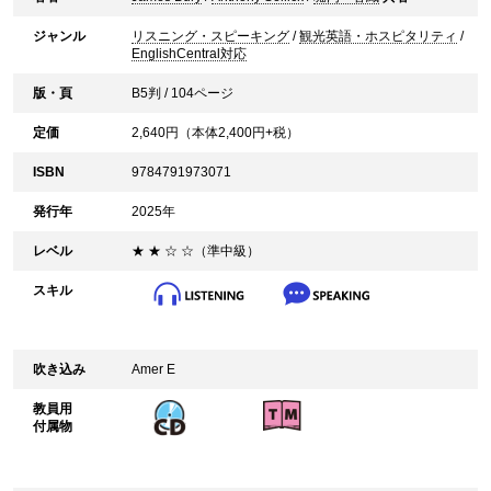
ジャンル
リスニング・スピーキング
/
観光英語・ホスピタリティ
/
EnglishCentral対応
版・頁
B5判 / 104ページ
定価
2,640
円（本体
2,400
円+税）
ISBN
9784791973071
発行年
2025年
レベル
★ ★ ☆ ☆（準中級）
スキル
吹き込み
Amer E
教員用
付属物