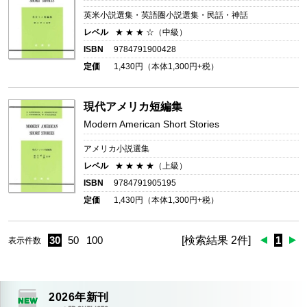
英米小説選集・英語圏小説選集・民話・神話
レベル
★ ★ ★ ☆（中級）
ISBN
9784791900428
定価
1,430
円（本体
1,300
円+税）
現代アメリカ短編集
Modern American Short Stories
アメリカ小説選集
レベル
★ ★ ★ ★（上級）
ISBN
9784791905195
定価
1,430
円（本体
1,300
円+税）
30
50
100
[検索結果 2件]
1
表示件数
2026
年新刊