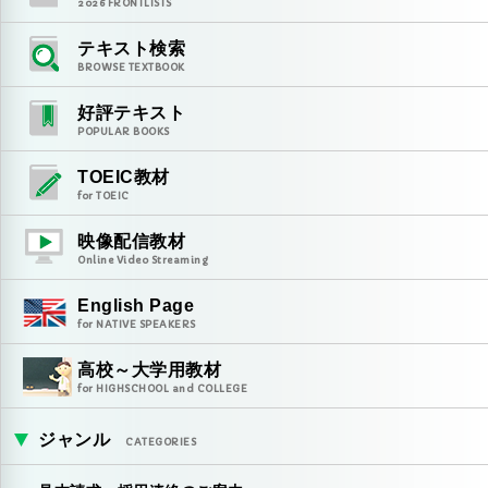
2026
FRONTLISTS
テキスト検索
BROWSE TEXTBOOK
好評テキスト
POPULAR BOOKS
TOEIC教材
for TOEIC
映像配信教材
Online Video Streaming
English Page
for NATIVE SPEAKERS
高校～大学用教材
for HIGHSCHOOL and COLLEGE
ジャンル
CATEGORIES