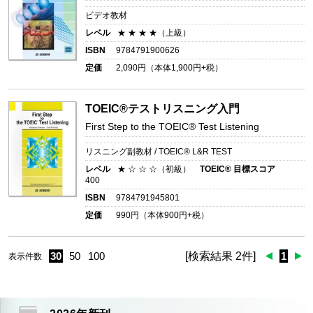
ビデオ教材
レベル
★ ★ ★ ★（上級）
ISBN
9784791900626
定価
2,090
円（本体
1,900
円+税）
TOEIC®テストリスニング入門
First Step to the TOEIC® Test Listening
リスニング副教材 / TOEIC® L&R TEST
レベル
★ ☆ ☆ ☆（初級）
TOEIC® 目標スコア
400
ISBN
9784791945801
定価
990
円（本体
900
円+税）
30
50
100
[検索結果 2件]
1
表示件数