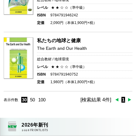
総合教材 / 地球環境
レベル
★ ★ ☆ ☆（準中級）
ISBN
9784791946242
定価
2,090
円（本体
1,900
円+税）
私たちの地球と健康
The Earth and Our Health
総合教材 / 地球環境
レベル
★ ★ ☆ ☆（準中級）
ISBN
9784791940752
定価
1,980
円（本体
1,800
円+税）
30
50
100
[検索結果 4件]
1
表示件数
2026
年新刊
2026
FRONTLISTS