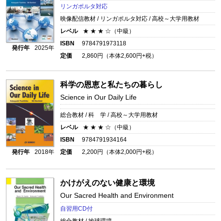
リンガポルタ対応
映像配信教材 / リンガポルタ対応 / 高校～大学用教材
レベル
★ ★ ★ ☆（中級）
ISBN
9784791973118
発行年
2025年
定価
2,860
円（本体
2,600
円+税）
科学の恩恵と私たちの暮らし
Science in Our Daily Life
総合教材 / 科 学 / 高校～大学用教材
レベル
★ ★ ★ ☆（中級）
ISBN
9784791934164
発行年
2018年
定価
2,200
円（本体
2,000
円+税）
かけがえのない健康と環境
Our Sacred Health and Environment
自習用CD付