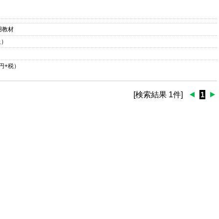
用教材
級）
円+税）
[検索結果 1件]
1