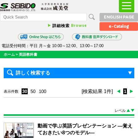
ENGLISH PAGE
Browse
詳細検索
e-Catalog
電話受付時間：平日 月～金 10:00～12:00、13:00～17:00
ホーム
>
英語教科書
詳しく検索する
30
50
100
[検索結果 1件]
1
表示件数
レベル
動画で学ぶ英語プレゼンテーション ―覚え
ておきたい8つのモデル―