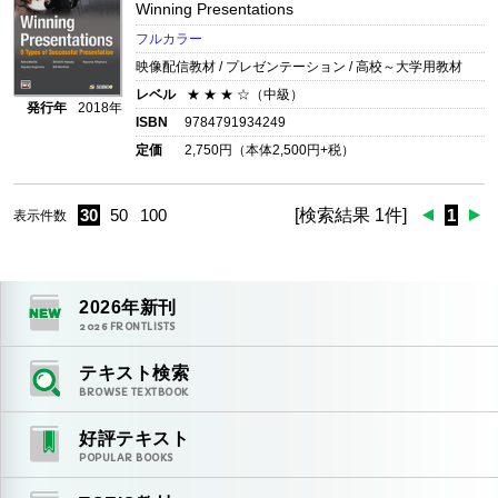
Winning Presentations
フルカラー
映像配信教材 / プレゼンテーション / 高校～大学用教材
レベル
★ ★ ★ ☆（中級）
発行年
2018年
ISBN
9784791934249
定価
2,750
円（本体
2,500
円+税）
30
50
100
[検索結果 1件]
1
表示件数
2026
年新刊
2026
FRONTLISTS
テキスト検索
BROWSE TEXTBOOK
好評テキスト
POPULAR BOOKS