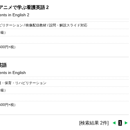
＞アニメで学ぶ看護英語 2
ents in English 2
リテーション / 映像配信教材 / 設問・解説スライド対応
中級）
600
円+税）
英語
ents in English
看護・保育・リハビリテーション
中級）
500
円+税）
[検索結果 2件]
1