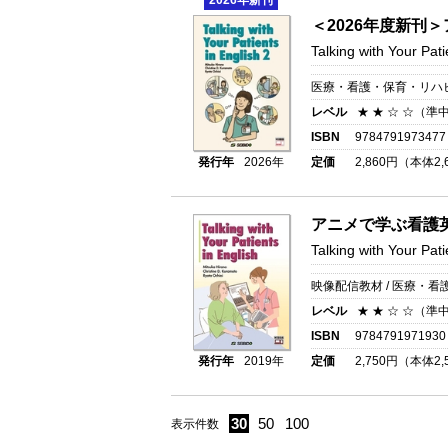
2026
年新刊
＜2026年度新刊
Talking with Your Pati
医療・看護・保育・リハビ
レベル
★ ★ ☆ ☆（準
ISBN
9784791973477
発行年
2026年
定価
2,860
円（本体
2,
アニメで学ぶ看護
Talking with Your Pati
映像配信教材 / 医療・
レベル
★ ★ ☆ ☆（準
ISBN
9784791971930
発行年
2019年
定価
2,750
円（本体
2,
30
50
100
表示件数