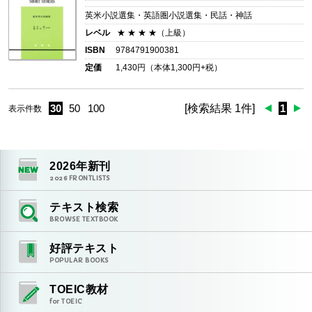
英米小説選集・英語圏小説選集・民話・神話
レベル
★ ★ ★ ★（上級）
ISBN
9784791900381
定価
1,430
円（本体
1,300
円+税）
30
50
100
[検索結果 1件]
1
表示件数
2026
年新刊
2026
FRONTLISTS
テキスト検索
BROWSE TEXTBOOK
好評テキスト
POPULAR BOOKS
TOEIC教材
for TOEIC