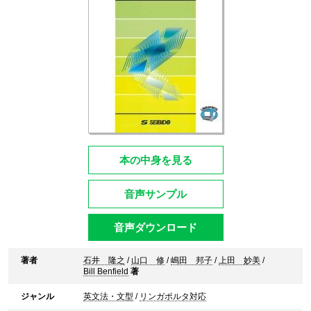
本の中身を見る
音声サンプル
音声ダウンロード
著者
石井 隆之
/
山口 修
/
嶋田 邦子
/
上田 妙美
/
Bill Benfield
著
ジャンル
英文法・文型
/
リンガポルタ対応