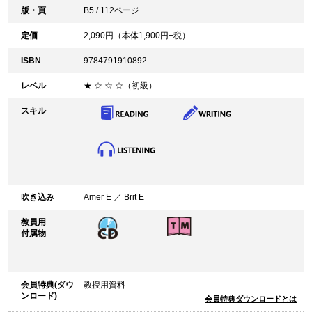
版・頁
B5 / 112ページ
定価
2,090
円（本体
1,900
円+税）
ISBN
9784791910892
レベル
★ ☆ ☆ ☆（初級）
スキル
吹き込み
Amer E ／ Brit E
教員用
付属物
会員特典(ダウ
教授用資料
ンロード)
会員特典ダウンロードとは