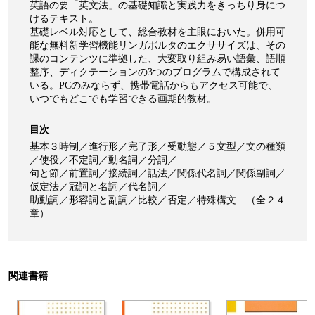
英語の要「英文法」の基礎知識と実践力をきっちり身につ
けるテキスト。
基礎レベル対応として、総合教材を主眼においた。併用可
能な
無料新学習機能リンガポルタのエクササイズは、その
課のコンテンツに準拠した、
大変取り組み易い語彙、語順
整序、ディクテーションの3つのプログラムで構成されて
いる。
PCのみならず、携帯電話からもアクセス可能で、
いつでもどこでも学習できる画期的教材。
目次
基本３時制／進行形／完了形／受動態／５文型／文の種類
／使役／不定詞／動名詞／分詞／
句と節／前置詞／接続詞／話法／関係代名詞／関係副詞／
仮定法／冠詞と名詞／代名詞／
助動詞／形容詞と副詞／比較／否定／特殊構文 （全２４
章）
関連書籍