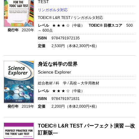
TEST
リンガポルタ対応
TOEIC® L&R TEST / リンガポルタ対応
レベル
★ ★ ★ ☆（中級）
TOEIC® 目標スコア
500
発行年
2020年
～ 600点
ISBN
9784791972135
定価
2,530
円（本体
2,300
円+税）
身近な科学の世界
Science Explorer
総合教材 / 科 学 / 高校～大学用教材
レベル
★ ★ ★ ☆（中級）
ISBN
9784791971831
発行年
2019年
定価
2,200
円（本体
2,000
円+税）
TOEIC® L&R TEST パーフェクト演習 ―改
訂新版―