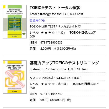
TOEIC®テスト トータル演習
Total Strategy for the TOEIC® Test
自習用CD付
TOEIC® L&R TEST / リンガポルタ対応
レベル
★ ★ ★ ☆（中級）
TOEIC® 目標スコア
500
ISBN
9784791905539
定価
2,200
円（本体
2,000
円+税）
基礎力アップTOEIC®テストリスニング
Listening Pointer for the TOEIC® Test
リスニング副教材 / TOEIC® L&R TEST
レベル
★ ★ ☆ ☆（準中級）
TOEIC® 目標スコア
400
ISBN
9784791945740
定価
990
円（本体
900
円+税）