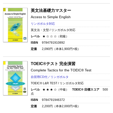
英文法基礎力マスター
Access to Simple English
リンガポルタ対応
英文法・文型 / リンガポルタ対応
レベル
★ ☆ ☆ ☆（初級）
ISBN
9784791910892
定価
2,090
円（本体
1,900
円+税）
TOEIC®テスト 完全演習
Complete Tactics for the TOEIC® Test
自習用CD付／リンガポルタ
TOEIC® L&R TEST / リンガポルタ対応
レベル
★ ★ ★ ☆（中級）
TOEIC® 目標スコア
500
点
ISBN
9784791946372
定価
2,200
円（本体
2,000
円+税）