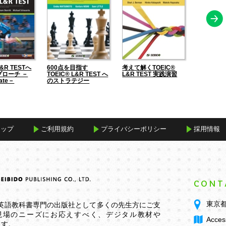
L&R TESTへ
600点を目指す
考えて解くTOEIC®
TOEIC® 
ローチ －
TOEIC® L&R TEST へ
L&R TEST 実践演習
のニューア
iate－
のストラテジー
改訂版―
マップ
ご利用規約
プライバシーポリシー
採用情報
CONT
東京都
学英語教科書専門の出版社として多くの先生方にご支
現場のニーズにお応えすべく、デジタル教材や
Acces
ます。