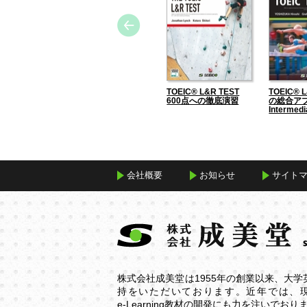
TOEIC® L&R TEST
TOEIC® 
600点への徹底演習
の総合アプ
Intermed
会社概要
お知らせ
サイト
株式会社成美堂は1955年の創業以来、大
持をいただいております。近年では、
e-Learning
教材の開発にも力を注いでおり