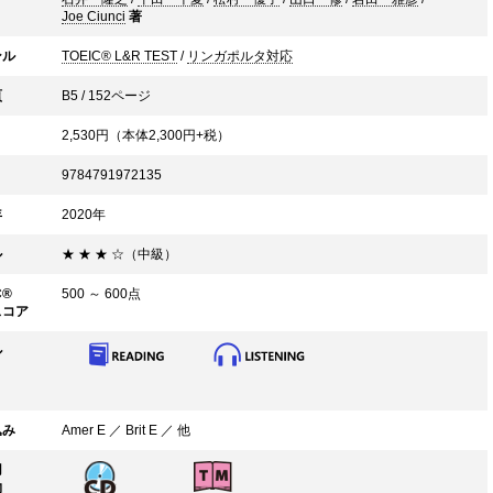
Joe Ciunci
著
ンル
TOEIC® L&R TEST
/
リンガポルタ対応
頁
B5 / 152ページ
2,530
円（本体
2,300
円+税）
9784791972135
年
2020年
ル
★ ★ ★ ☆（中級）
C®
500 ～ 600点
スコア
ル
込み
Amer E ／ Brit E ／ 他
用
物