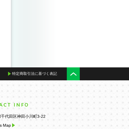
L&R TESTへ
頻出表現と頻出単語で
TOEIC® LISTENING
プローチ ―
攻略するTOEIC® L&R
AND READING TEST
TEST
への総合アプローチ ―
改訂新版―
特定商取引法に基づく表記
ACT INFO
千代田区神田小川町3-22
s Map