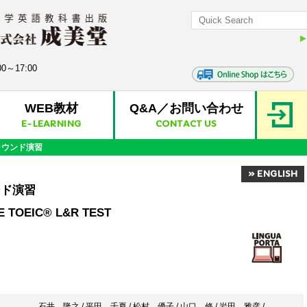
0～17:00
WEB教材
Q&A／お問い合わせ
E-LEARNING
CONTACT US
ールラウンド演習
» ENGLISH
ウンド演習
E TOEIC® L&R TEST
石井 隆之
/
平田 千夏
/
松村 優子
/
山口 修
/
岩田 雅彦
/