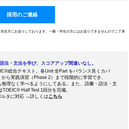
採用のご連絡
る先生方にお送りしております。一般・学生の方にはお送りできませんのでご了承
の語彙・語法・文法を学び、スコアアップ間違いなし。
IC®総合テキスト。各Unit 全Part をバランス良くカバ
 1）から実践演習（Phase 2）まで段階的に学習でき、
ても無理なく学べるようにしてある。また、語彙・語法・文
C® Half Test 1回分を完備。
ポルタに対応 →詳しくは
こちら