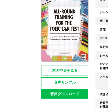
ジャ
版・
定価
ISBN
発行
レベ
TOEI
目標
本の中身を見る
スキ
音声サンプル
音声ダウンロード
吹き
教員
付属