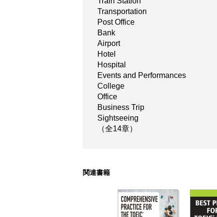
Train Station
Transportation
Post Office
Bank
Airport
Hotel
Hospital
Events and Performances
College
Office
Business Trip
Sightseeing
（全14章）
関連書籍