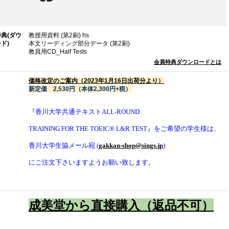
典(ダウ
教授用資料 (第2刷) hs
ド)
本文リーディング部分データ (第2刷)
教員用CD_Half Tests
会員特典ダウンロードとは
価格改定のご案内（2023年1月16日出荷分より）
新定価 2,530円（本体2,300円+税）
『香川大学共通テキストALL-ROUND
TRAINING FOR THE TOEIC® L&R TEST』をご希望の学生様
は、
香川大学生協メール宛
(
gakkan-shop@sings.jp
)
に
ご注文下さいますようお願い致します。
成美堂から直接購入（返品不可）