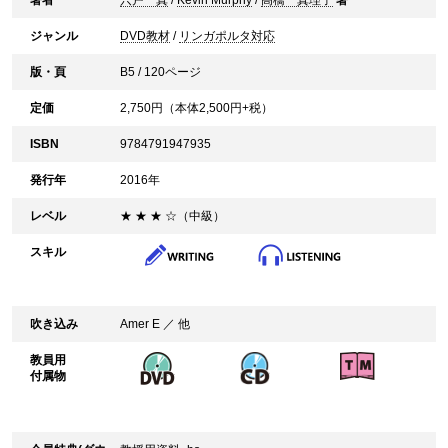
著者
宍戸 真
/
Kevin Murphy
/
高橋 真理子
著
ジャンル
DVD教材
/
リンガポルタ対応
版・頁
B5 / 120ページ
定価
2,750
円（本体
2,500
円+税）
ISBN
9784791947935
発行年
2016年
レベル
★ ★ ★ ☆（中級）
スキル
吹き込み
Amer E ／ 他
教員用
付属物