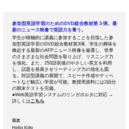
参加型英語学習のためのDVD総合教材第３弾。最
新のニュース映像で英語力を養う。
学生が積極的に講義に参加することを目指した参
加型英語学習のDVD総合教材第3弾。学生の興味を
喚起する最新のAFPニュース映像を厳選し、世界
のさまざまな社会問題を取り上げ、リスニング力
を強化。また、250語前後のやさしい英文を利用
し、話題を発展させリーディング力の強化も図
る。対話型講義の展開で、スピーチ作成やディベ
ートなど幅広い学習が可能。教授用資料には2回分
の期末テストを完備。
●Web英語学習システムのリンガポルタに対応 →
詳しくは
こちら
目次
Hello Kitty