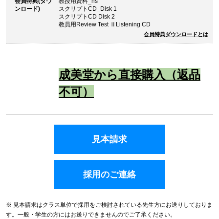
会員特典(ダウ
教授用資料_hs
ンロード)
スクリプトCD_Disk 1
スクリプトCD Disk 2
教員用Review Test ⅡListening CD
会員特典ダウンロードとは
成美堂から直接購入（返品
不可）
見本請求
採用のご連絡
※ 見本請求はクラス単位で採用をご検討されている先生方にお送りしておりま
す。一般・学生の方にはお送りできませんのでご了承ください。