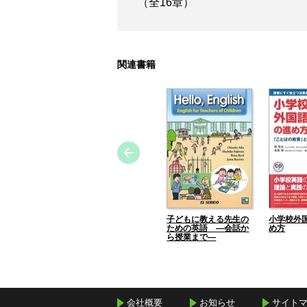
（全16章）
関連書籍
子どもに教える先生の
小学校外
ための英語 ―会話か
め方
ら授業まで―
会社概要
お知らせ
サイト