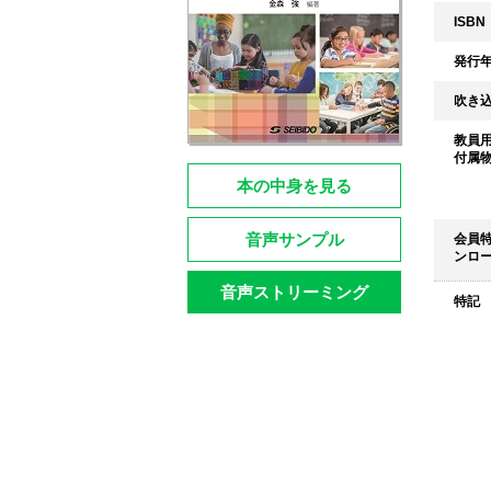
ISBN
発行
吹き
教員
付属
本の中身を見る
音声サンプル
会員特
ンロー
音声ストリーミング
特記