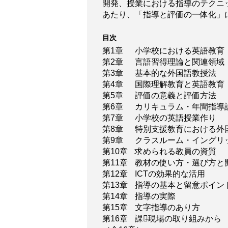
開発、授業における指導のテクニ
あたり、「指導と評価の一体化」
目次
第1章
小学校における英語教育
第2章
言語習得理論と関連領域
第3章
基本的な外国語教授法
第4章
国際理解教育と英語教育
第5章
評価の意義と評価方法
第6章
カリキュラム・年間指導
第7章
小学校の英語授業作り
第8章
特別支援教育における外
第9章
クラスルーム・イングリ
第10章
求められる教員の資質
第11章
教材の使い方・選び方と
第12章
ICTの効果的な活用
第13章
指導の基本と留意ポイン
第14章
指導の実際
第15章
文字指導のあり方
第16章
課題̶現場の取り組みから