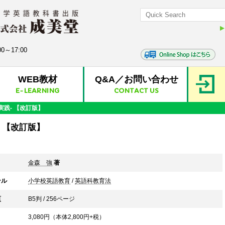
0～17:00
WEB教材
Q&A／お問い合わせ
E-LEARNING
CONTACT US
実践- 【改訂版】
 【改訂版】
金森 強
著
ンル
小学校英語教育
/
英語科教育法
頁
B5判 / 256ページ
3,080
円（本体
2,800
円+税）