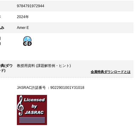
9784791972944
年
2024年
込み
Amer E
用
物
典(ダウ
教授用資料 (課題解答例・ヒント)
ド)
会員特典ダウンロードとは
JASRAC
許諾番号 ：9022901001Y31018