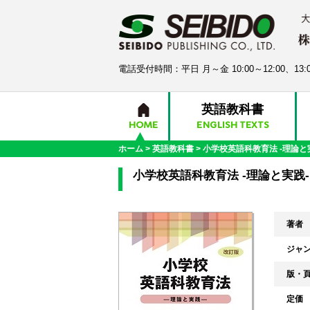
電話受付時間：平日 月～金 10:00～12:00、13:0
英語教科書
HOME
ENGLISH TEXTS
ホーム
>
英語教科書
>
小学校英語科教育法 -理論と
小学校英語科教育法 -理論と実践-
著者
ジャ
版・
定価