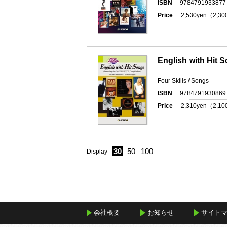
ISBN
9784791933877
Price
2,530
yen（
2,30
English with Hit 
Four Skills / Songs
ISBN
9784791930869
Price
2,310
yen（
2,10
30
50
100
Display
会社概要
お知らせ
サイト