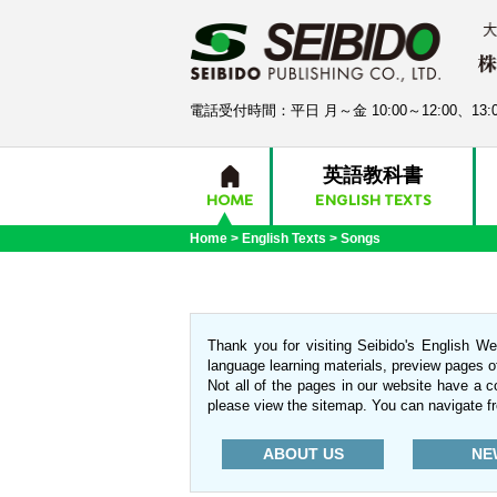
電話受付時間：平日 月～金 10:00～12:00、13:0
英語教科書
HOME
ENGLISH TEXTS
Home
>
English Texts
>
Songs
Thank you for visiting Seibido's English We
language learning materials, preview pages o
Not all of the pages in our website have a 
please view the sitemap. You can navigate f
ABOUT US
NE