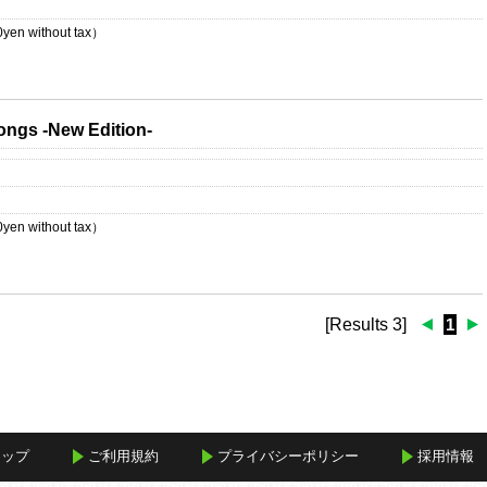
0
yen without tax）
Songs -New Edition-
0
yen without tax）
[Results 3]
1
マップ
ご利用規約
プライバシーポリシー
採用情報