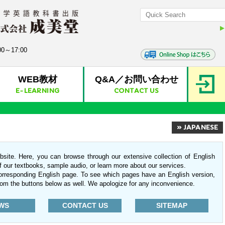
0～17:00
WEB教材
Q&A／お問い合わせ
E-LEARNING
CONTACT US
» JAPANESE
bsite. Here, you can browse through our extensive collection of English
f our textbooks, sample audio, or learn more about our services.
corresponding English page. To see which pages have an English version,
rom the buttons below as well. We apologize for any inconvenience.
WS
CONTACT US
SITEMAP