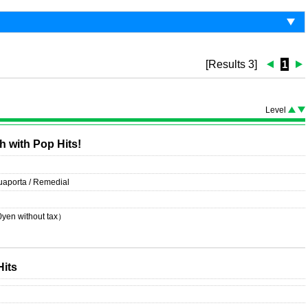
[Results 3]
1
Level
h with Pop Hits!
guaporta / Remedial
0
yen without tax）
Hits