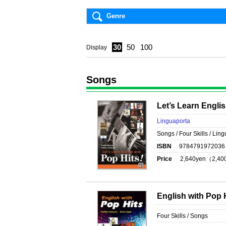
Genre
30
50
100
Display
Songs
Let’s Learn Englis
Linguaporta
Songs / Four Skills / Lin
ISBN
9784791972036
Price
2,640
yen（
2,40
English with Pop 
Four Skills / Songs