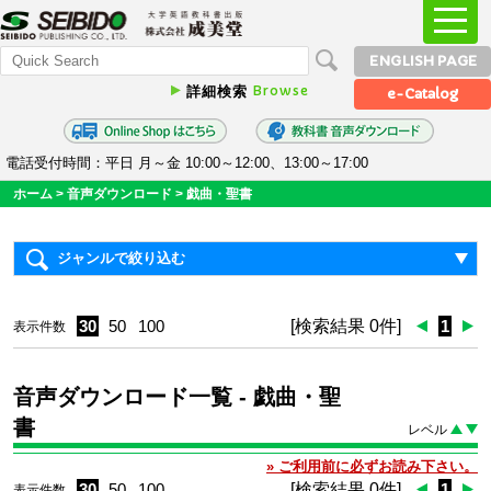
ENGLISH PAGE
Browse
詳細検索
e-Catalog
電話受付時間：平日 月～金 10:00～12:00、13:00～17:00
ホーム
>
音声ダウンロード
> 戯曲・聖書
ジャンルで絞り込む
30
50
100
[検索結果 0件]
1
表示件数
音声ダウンロード一覧
- 戯曲・聖
書
レベル
» ご利用前に必ずお読み下さい。
30
50
100
[検索結果 0件]
1
表示件数