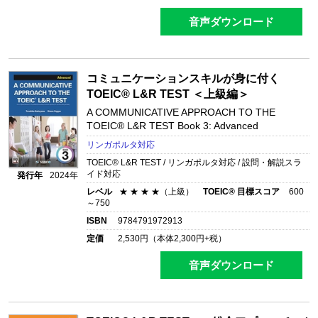
音声ダウンロード
コミュニケーションスキルが身に付く
TOEIC® L&R TEST ＜上級編＞
A COMMUNICATIVE APPROACH TO THE
TOEIC® L&R TEST Book 3: Advanced
リンガポルタ対応
TOEIC® L&R TEST / リンガポルタ対応 / 設問・解説スラ
イド対応
発行年
2024年
レベル
★ ★ ★ ★（上級）
TOEIC® 目標スコア
600
～750
ISBN
9784791972913
定価
2,530
円（本体
2,300
円+税）
音声ダウンロード