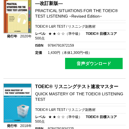
―改訂新版―
PRACTICAL SITUATIONS FOR THE TOEIC®
TEST LISTENING −Revised Edition−
TOEIC® L&R TEST / リスニング副教材
レベル
★ ★ ☆ ☆（準中級）
TOEIC® 目標スコア
発行年
2020年
500点
ISBN
9784791972159
定価
1,430
円（本体
1,300
円+税）
音声ダウンロード
TOEIC® リスニングテスト速攻マスター
QUICK MASTERY OF THE TOEIC® LISTENING
TEST
TOEIC® L&R TEST / リスニング副教材
レベル
★ ★ ☆ ☆（準中級）
TOEIC® 目標スコア
500点
発行年
2018年
ISBN
9784791934225