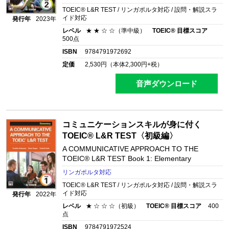
TOEIC® L&R TEST / リンガポルタ対応 / 設問・解説スラ
イド対応
発行年
2023年
レベル
★ ★ ☆ ☆（準中級）
TOEIC® 目標スコア
500点
ISBN
9784791972692
定価
2,530
円（本体
2,300
円+税）
音声ダウンロード
コミュニケーションスキルが身に付く
TOEIC® L&R TEST〈初級編〉
A COMMUNICATIVE APPROACH TO THE
TOEIC® L&R TEST Book 1: Elementary
リンガポルタ対応
TOEIC® L&R TEST / リンガポルタ対応 / 設問・解説スラ
イド対応
発行年
2022年
レベル
★ ☆ ☆ ☆（初級）
TOEIC® 目標スコア
400
点
ISBN
9784791972524