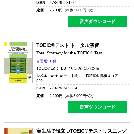
ISBN
9784791931231
定価
2,200
円（本体
2,000
円+税）
音声ダウンロード
TOEIC®テスト トータル演習
Total Strategy for the TOEIC® Test
自習用CD付
TOEIC® L&R TEST / リンガポルタ対応
レベル
★ ★ ★ ☆（中級）
TOEIC® 目標スコア
500
ISBN
9784791905539
定価
2,200
円（本体
2,000
円+税）
音声ダウンロード
実生活で役立つTOEIC®テストリスニング