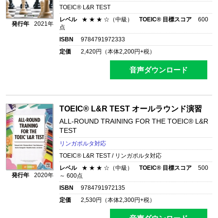
TOEIC® L&R TEST
レベル
★ ★ ★ ☆（中級）
TOEIC® 目標スコア
600
発行年
2021年
点
ISBN
9784791972333
定価
2,420
円（本体
2,200
円+税）
音声ダウンロード
TOEIC® L&R TEST オールラウンド演習
ALL-ROUND TRAINING FOR THE TOEIC® L&R
TEST
リンガポルタ対応
TOEIC® L&R TEST / リンガポルタ対応
レベル
★ ★ ★ ☆（中級）
TOEIC® 目標スコア
500
発行年
2020年
～ 600点
ISBN
9784791972135
定価
2,530
円（本体
2,300
円+税）