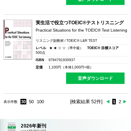
実生活で役立つTOEIC®テストリスニング
Practical Situations for the TOEIC® Test Listening
リスニング副教材 / TOEIC® L&R TEST
レベル
★ ★ ☆ ☆（準中級）
TOEIC® 目標スコア
500点
ISBN
9784791930937
定価
1,100
円（本体
1,000
円+税）
音声ダウンロード
30
50
100
[検索結果 52件]
1
2
表示件数
2026
年新刊
2026
FRONTLISTS