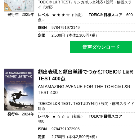
TOEIC® L&R TEST / リンガポルタ対応 / 設問・解説スラ
イド対応
発行年
2025年
レベル
★ ★ ★ ☆（中級）
TOEIC® 目標スコア
600
点～
ISBN
9784791973149
定価
2,530
円（本体
2,300
円+税）
音声ダウンロード
頻出表現と頻出単語でつかむTOEIC® L&R
TEST 400点
AN AMAZING AVENUE FOR THE TOEIC® L&R
TEST 400
TOEIC® L&R TEST / TESTUDY対応 / 設問・解説スライド
対応
発行年
2024年
レベル
★ ☆ ☆ ☆（初級）
TOEIC® 目標スコア
400
ISBN
9784791972906
定価
2,750
円（本体
2,500
円+税）