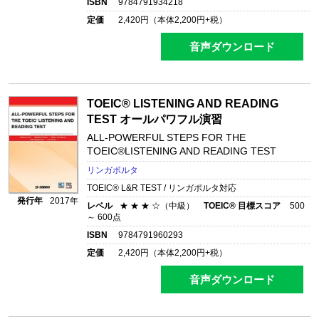
ISBN
9784791934218
定価
2,420
円（本体
2,200
円+税）
音声ダウンロード
TOEIC® LISTENING AND READING
TEST オールパワフル演習
ALL-POWERFUL STEPS FOR THE
TOEIC®LISTENING AND READING TEST
リンガポルタ
TOEIC® L&R TEST / リンガポルタ対応
発行年
2017年
レベル
★ ★ ★ ☆（中級）
TOEIC® 目標スコア
500
～ 600点
ISBN
9784791960293
定価
2,420
円（本体
2,200
円+税）
音声ダウンロード