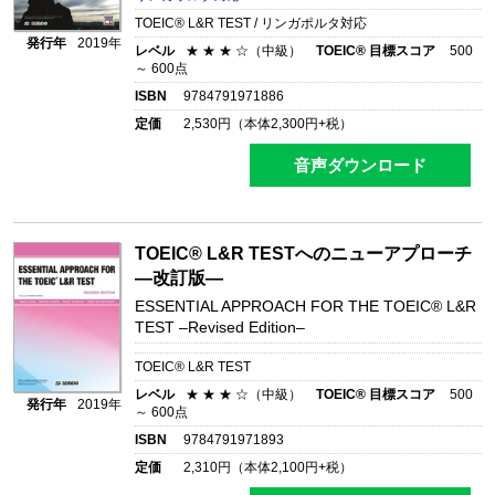
TOEIC® L&R TEST / リンガポルタ対応
発行年
2019年
レベル
★ ★ ★ ☆（中級）
TOEIC® 目標スコア
500
～ 600点
ISBN
9784791971886
定価
2,530
円（本体
2,300
円+税）
音声ダウンロード
TOEIC® L&R TESTへのニューアプローチ
―改訂版―
ESSENTIAL APPROACH FOR THE TOEIC® L&R
TEST –Revised Edition–
TOEIC® L&R TEST
レベル
★ ★ ★ ☆（中級）
TOEIC® 目標スコア
500
発行年
2019年
～ 600点
ISBN
9784791971893
定価
2,310
円（本体
2,100
円+税）