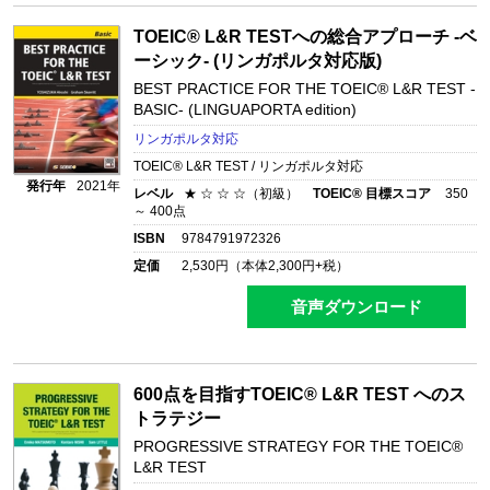
TOEIC® L&R TESTへの総合アプローチ -ベ
ーシック- (リンガポルタ対応版)
BEST PRACTICE FOR THE TOEIC® L&R TEST -
BASIC- (LINGUAPORTA edition)
リンガポルタ対応
TOEIC® L&R TEST / リンガポルタ対応
発行年
2021年
レベル
★ ☆ ☆ ☆（初級）
TOEIC® 目標スコア
350
～ 400点
ISBN
9784791972326
定価
2,530
円（本体
2,300
円+税）
音声ダウンロード
600点を目指すTOEIC® L&R TEST へのス
トラテジー
PROGRESSIVE STRATEGY FOR THE TOEIC®
L&R TEST