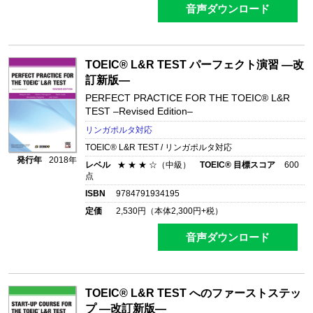
音声ダウンロード
TOEIC® L&R TEST パーフェクト演習 ―改
訂新版―
PERFECT PRACTICE FOR THE TOEIC® L&R
TEST –Revised Edition–
リンガポルタ対応
TOEIC® L&R TEST / リンガポルタ対応
発行年
2018年
レベル
★ ★ ★ ☆（中級）
TOEIC® 目標スコア
600
点
ISBN
9784791934195
定価
2,530
円（本体
2,300
円+税）
音声ダウンロード
TOEIC® L&R TEST へのファーストステッ
プ ―改訂新版―