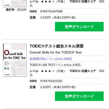
レベル
★ ★ ★ ☆（中級）
TOEIC® 目標スコア
500
点
発行年
2016年
ISBN
9784791947898
定価
2,420
円（本体
2,200
円+税）
音声ダウンロード
TOEIC®テスト総合スキル演習
Overall Skills for the TOEIC® Test
自習用CD付／リンガポルタ対応
TOEIC® L&R TEST / リンガポルタ対応
レベル
★ ★ ★ ☆（中級）
TOEIC® 目標スコア
500
点
ISBN
9784791910182
定価
2,420
円（本体
2,200
円+税）
音声ダウンロード