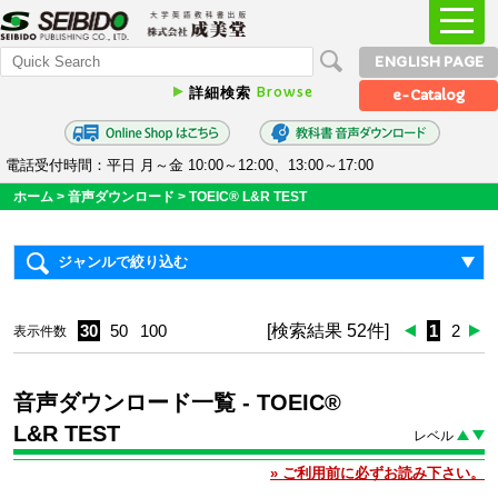
ENGLISH PAGE
Browse
詳細検索
e-Catalog
電話受付時間：平日 月～金 10:00～12:00、13:00～17:00
ホーム
>
音声ダウンロード
> TOEIC® L&R TEST
ジャンルで絞り込む
30
50
100
[検索結果 52件]
1
2
表示件数
音声ダウンロード一覧
- TOEIC®
L&R TEST
レベル
» ご利用前に必ずお読み下さい。