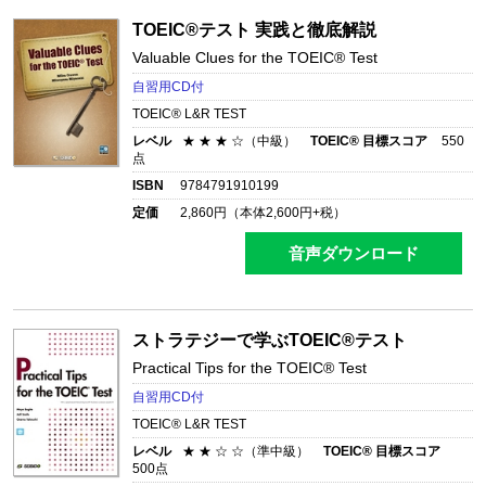
TOEIC®テスト 実践と徹底解説
Valuable Clues for the TOEIC® Test
自習用CD付
TOEIC® L&R TEST
レベル
★ ★ ★ ☆（中級）
TOEIC® 目標スコア
550
点
ISBN
9784791910199
定価
2,860
円（本体
2,600
円+税）
音声ダウンロード
ストラテジーで学ぶTOEIC®テスト
Practical Tips for the TOEIC® Test
自習用CD付
TOEIC® L&R TEST
レベル
★ ★ ☆ ☆（準中級）
TOEIC® 目標スコア
500点