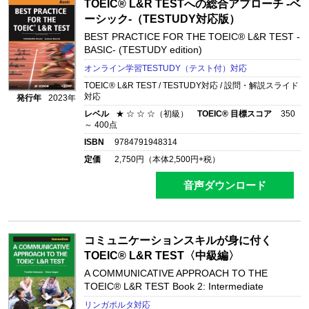
TOEIC® L&R TESTへの総合アプローチ -ベ
ーシック-（TESTUDY対応版）
BEST PRACTICE FOR THE TOEIC® L&R TEST -
BASIC- (TESTUDY edition)
オンライン学習TESTUDY（テスト付）対応
TOEIC® L&R TEST / TESTUDY対応 / 設問・解説スライド
対応
発行年
2023年
レベル
★ ☆ ☆ ☆（初級）
TOEIC® 目標スコア
350
～ 400点
ISBN
9784791948314
定価
2,750
円（本体
2,500
円+税）
音声ダウンロード
コミュニケーションスキルが身に付く
TOEIC® L&R TEST〈中級編〉
A COMMUNICATIVE APPROACH TO THE
TOEIC® L&R TEST Book 2: Intermediate
リンガポルタ対応