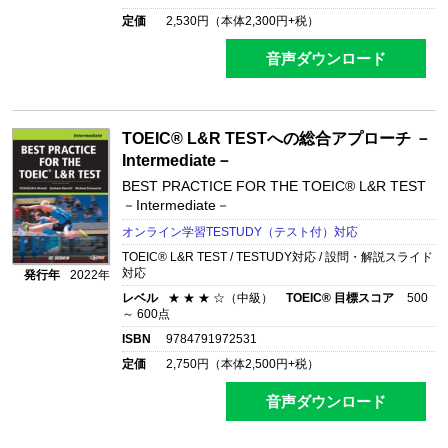
定価
2,530
円（本体
2,300
円+税）
音声ダウンロード
TOEIC® L&R TESTへの総合アプローチ －
Intermediate－
BEST PRACTICE FOR THE TOEIC® L&R TEST
－Intermediate－
オンライン学習TESTUDY（テスト付）対応
TOEIC® L&R TEST / TESTUDY対応 / 設問・解説スライド
対応
発行年
2022年
レベル
★ ★ ★ ☆（中級）
TOEIC® 目標スコア
500
～ 600点
ISBN
9784791972531
定価
2,750
円（本体
2,500
円+税）
音声ダウンロード