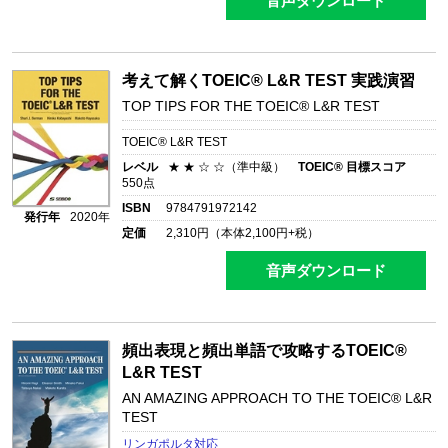
音声ダウンロード
考えて解くTOEIC® L&R TEST 実践演習
TOP TIPS FOR THE TOEIC® L&R TEST
TOEIC® L&R TEST
レベル
★ ★ ☆ ☆（準中級）
TOEIC® 目標スコア
550点
ISBN
9784791972142
発行年
2020年
定価
2,310
円（本体
2,100
円+税）
音声ダウンロード
頻出表現と頻出単語で攻略するTOEIC®
L&R TEST
AN AMAZING APPROACH TO THE TOEIC® L&R
TEST
リンガポルタ対応