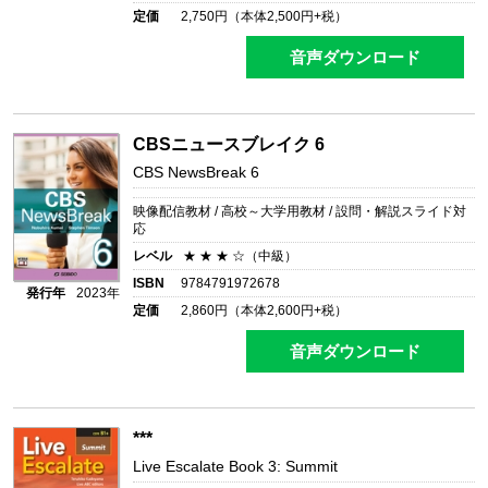
定価
2,750
円（本体
2,500
円+税）
音声ダウンロード
CBSニュースブレイク 6
CBS NewsBreak 6
映像配信教材 / 高校～大学用教材 / 設問・解説スライド対
応
レベル
★ ★ ★ ☆（中級）
ISBN
9784791972678
発行年
2023年
定価
2,860
円（本体
2,600
円+税）
音声ダウンロード
***
Live Escalate Book 3: Summit