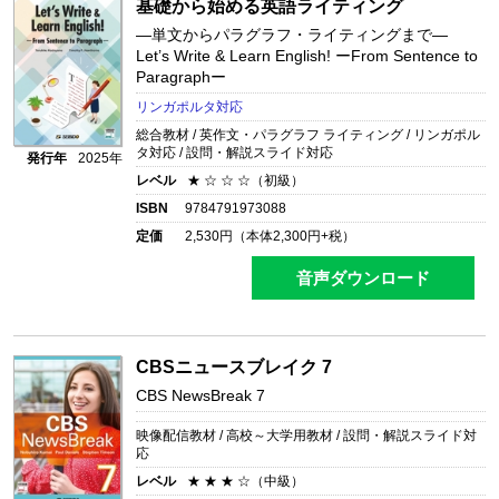
基礎から始める英語ライティング
―単文からパラグラフ・ライティングまで―
Let’s Write & Learn English!
ーFrom Sentence to
Paragraphー
リンガポルタ対応
総合教材 / 英作文・パラグラフ ライティング / リンガポル
タ対応 / 設問・解説スライド対応
発行年
2025年
レベル
★ ☆ ☆ ☆（初級）
ISBN
9784791973088
定価
2,530
円（本体
2,300
円+税）
音声ダウンロード
CBSニュースブレイク 7
CBS NewsBreak 7
映像配信教材 / 高校～大学用教材 / 設問・解説スライド対
応
レベル
★ ★ ★ ☆（中級）