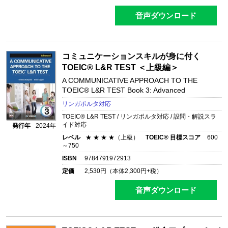
音声ダウンロード
コミュニケーションスキルが身に付く
TOEIC® L&R TEST ＜上級編＞
A COMMUNICATIVE APPROACH TO THE
TOEIC® L&R TEST Book 3: Advanced
リンガポルタ対応
TOEIC® L&R TEST / リンガポルタ対応 / 設問・解説スラ
イド対応
発行年
2024年
レベル
★ ★ ★ ★（上級）
TOEIC® 目標スコア
600
～750
ISBN
9784791972913
定価
2,530
円（本体
2,300
円+税）
音声ダウンロード