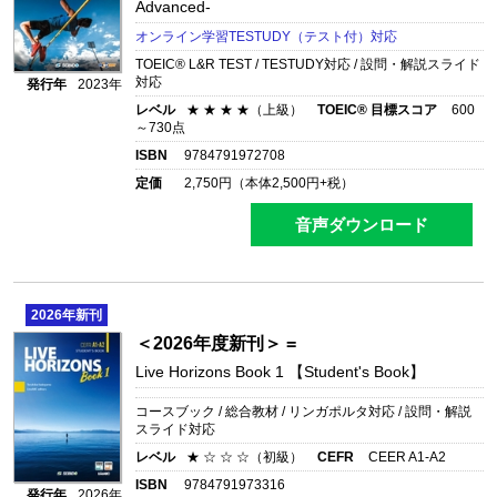
Advanced-
オンライン学習TESTUDY（テスト付）対応
TOEIC® L&R TEST / TESTUDY対応 / 設問・解説スライド
対応
発行年
2023年
レベル
★ ★ ★ ★（上級）
TOEIC® 目標スコア
600
～730点
ISBN
9784791972708
定価
2,750
円（本体
2,500
円+税）
音声ダウンロード
2026
年新刊
＜2026年度新刊＞ =
Live Horizons Book 1 【Student's Book】
コースブック / 総合教材 / リンガポルタ対応 / 設問・解説
スライド対応
レベル
★ ☆ ☆ ☆（初級）
CEFR
CEER A1-A2
ISBN
9784791973316
発行年
2026年