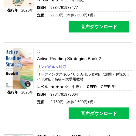
レベル
★ ★ ☆ ☆（準中級）
ISBN
9784791973477
発行年
2026年
定価
2,860
円（本体
2,600
円+税）
音声ダウンロード
::
Active Reading Strategies Book 2
リンガポルタ対応
リーディングスキル / リンガポルタ対応 / 設問・解説スラ
イド対応 / 高校～大学用教材
レベル
★ ★ ★ ☆（中級）
CEFR
CFER B1
発行年
2025年
ISBN
9784791973064
定価
2,750
円（本体
2,500
円+税）
音声ダウンロード