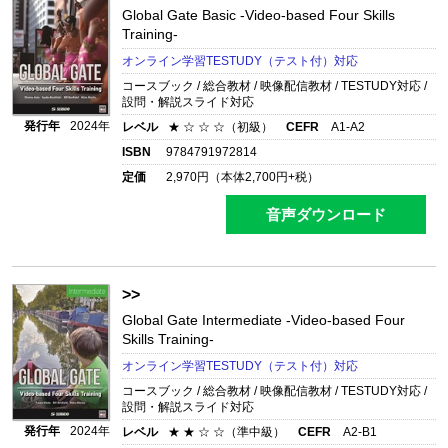
Global Gate Basic
-Video-based Four Skills
Training-
オンライン学習TESTUDY（テスト付）対応
コースブック / 総合教材 / 映像配信教材 / TESTUDY対応 /
設問・解説スライド対応
発行年
2024年
レベル
★ ☆ ☆ ☆（初級）
CEFR
A1-A2
ISBN
9784791972814
定価
2,970
円（本体
2,700
円+税）
音声ダウンロード
>>
Global Gate Intermediate
-Video-based Four
Skills Training-
オンライン学習TESTUDY（テスト付）対応
コースブック / 総合教材 / 映像配信教材 / TESTUDY対応 /
設問・解説スライド対応
発行年
2024年
レベル
★ ★ ☆ ☆（準中級）
CEFR
A2-B1