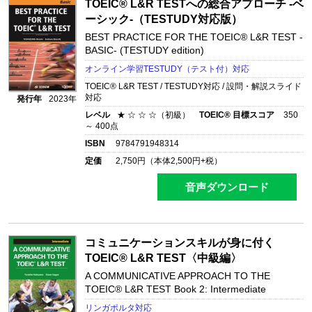
TOEIC® L&R TESTへの総合アプローチ -ベ
ーシック-（TESTUDY対応版）
BEST PRACTICE FOR THE TOEIC® L&R TEST -
BASIC- (TESTUDY edition)
オンライン学習TESTUDY（テスト付）対応
TOEIC® L&R TEST / TESTUDY対応 / 設問・解説スライド
対応
発行年
2023年
レベル
★ ☆ ☆ ☆（初級）
TOEIC® 目標スコア
350
～ 400点
ISBN
9784791948314
定価
2,750
円（本体
2,500
円+税）
音声ダウンロード
コミュニケーションスキルが身に付く
TOEIC® L&R TEST〈中級編〉
A COMMUNICATIVE APPROACH TO THE
TOEIC® L&R TEST Book 2: Intermediate
リンガポルタ対応