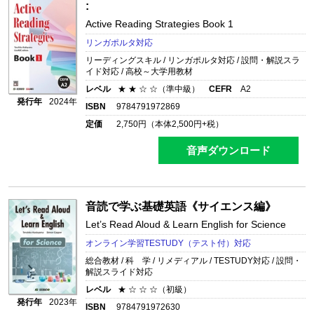
:
Active Reading Strategies Book 1
リンガポルタ対応
リーディングスキル / リンガポルタ対応 / 設問・解説スラ
イド対応 / 高校～大学用教材
レベル
★ ★ ☆ ☆（準中級）
CEFR
A2
発行年
2024年
ISBN
9784791972869
定価
2,750
円（本体
2,500
円+税）
音声ダウンロード
音読で学ぶ基礎英語《サイエンス編》
Let’s Read Aloud & Learn English for Science
オンライン学習TESTUDY（テスト付）対応
総合教材 / 科 学 / リメディアル / TESTUDY対応 / 設問・
解説スライド対応
レベル
★ ☆ ☆ ☆（初級）
発行年
2023年
ISBN
9784791972630