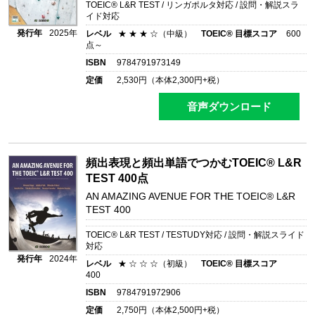
TOEIC® L&R TEST / リンガポルタ対応 / 設問・解説スラ
イド対応
発行年
2025年
レベル
★ ★ ★ ☆（中級）
TOEIC® 目標スコア
600
点～
ISBN
9784791973149
定価
2,530
円（本体
2,300
円+税）
音声ダウンロード
頻出表現と頻出単語でつかむTOEIC® L&R
TEST 400点
AN AMAZING AVENUE FOR THE TOEIC® L&R
TEST 400
TOEIC® L&R TEST / TESTUDY対応 / 設問・解説スライド
対応
発行年
2024年
レベル
★ ☆ ☆ ☆（初級）
TOEIC® 目標スコア
400
ISBN
9784791972906
定価
2,750
円（本体
2,500
円+税）