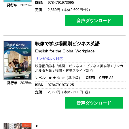
ISBN
9784791973095
発行年
2025年
定価
2,860
円（本体
2,600
円+税）
音声ダウンロード
映像で学ぶ場面別ビジネス英語
English for the Global Workplace
リンガポルタ対応
映像配信教材 / 経済・ビジネス・ビジネス英会話 / リンガ
ポルタ対応 / 設問・解説スライド対応
レベル
★ ★ ☆ ☆（準中級）
CEFR
CEFR A2
発行年
2025年
ISBN
9784791973125
定価
2,860
円（本体
2,600
円+税）
音声ダウンロード
>