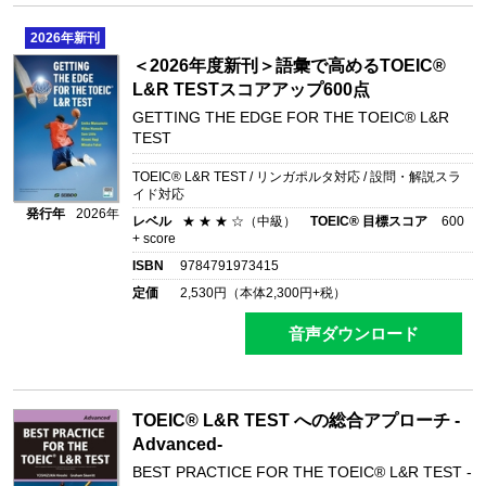
2026
年新刊
＜2026年度新刊＞語彙で高めるTOEIC®
L&R TESTスコアアップ600点
GETTING THE EDGE FOR THE TOEIC® L&R
TEST
TOEIC® L&R TEST / リンガポルタ対応 / 設問・解説スラ
イド対応
発行年
2026年
レベル
★ ★ ★ ☆（中級）
TOEIC® 目標スコア
600
+ score
ISBN
9784791973415
定価
2,530
円（本体
2,300
円+税）
音声ダウンロード
TOEIC® L&R TEST への総合アプローチ -
Advanced-
BEST PRACTICE FOR THE TOEIC® L&R TEST -