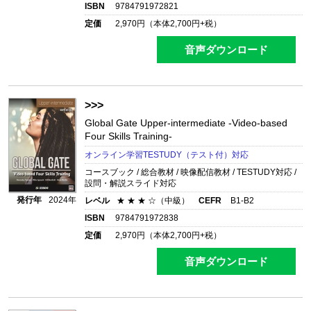
ISBN
9784791972821
定価
2,970
円（本体
2,700
円+税）
音声ダウンロード
>>>
Global Gate Upper-intermediate
-Video-based
Four Skills Training-
オンライン学習TESTUDY（テスト付）対応
コースブック / 総合教材 / 映像配信教材 / TESTUDY対応 /
設問・解説スライド対応
発行年
2024年
レベル
★ ★ ★ ☆（中級）
CEFR
B1-B2
ISBN
9784791972838
定価
2,970
円（本体
2,700
円+税）
音声ダウンロード