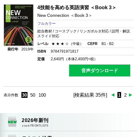
4技能を高める英語演習 ＜Book 3＞
New Connection ＜Book 3＞
フルカラー
総合教材 / コースブック / リンガポルタ対応 / 設問・解説
スライド対応
レベル
★ ★ ★ ☆（中級）
CEFR
B1 - B2
発行年
2019年
ISBN
9784791971817
定価
2,640
円（本体
2,400
円+税）
音声ダウンロード
30
50
100
[検索結果 35件]
1
2
表示件数
2026
年新刊
2026
FRONTLISTS