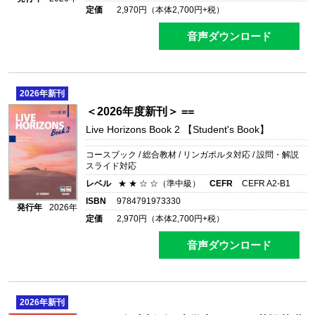
定価
2,970
円（本体
2,700
円+税）
音声ダウンロード
2026
年新刊
＜2026年度新刊＞ ==
Live Horizons Book 2 【Student's Book】
コースブック / 総合教材 / リンガポルタ対応 / 設問・解説
スライド対応
レベル
★ ★ ☆ ☆（準中級）
CEFR
CEFR A2-B1
ISBN
9784791973330
発行年
2026年
定価
2,970
円（本体
2,700
円+税）
音声ダウンロード
2026
年新刊