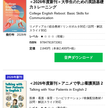
＜2026年度新刊＞大学生のための英語基礎
力トレーニング
College English Reboot: Basic Skills for
Communication
リメディアル / 総合教材 / リンガポルタ対応 / 設問・解説
スライド対応
発行年
2026年
レベル
★ ☆ ☆ ☆（初級）
ISBN
9784791973361
定価
2,640
円（本体
2,400
円+税）
音声ダウンロード
2026
年新刊
＜2026年度新刊＞アニメで学ぶ看護英語 2
Talking with Your Patients in English 2
医療・看護・保育・リハビリテーション / 映像配信教材 /
設問・解説スライド対応