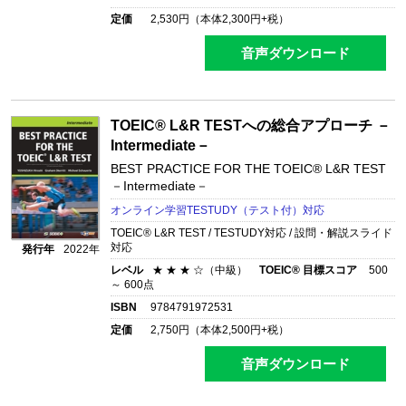
定価
2,530
円（本体
2,300
円+税）
音声ダウンロード
TOEIC® L&R TESTへの総合アプローチ －
Intermediate－
BEST PRACTICE FOR THE TOEIC® L&R TEST
－Intermediate－
オンライン学習TESTUDY（テスト付）対応
TOEIC® L&R TEST / TESTUDY対応 / 設問・解説スライド
対応
発行年
2022年
レベル
★ ★ ★ ☆（中級）
TOEIC® 目標スコア
500
～ 600点
ISBN
9784791972531
定価
2,750
円（本体
2,500
円+税）
音声ダウンロード