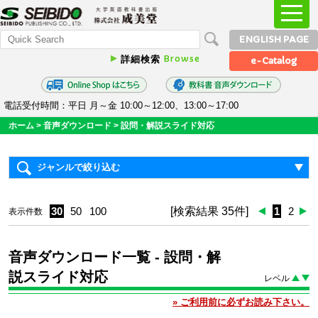
ENGLISH PAGE
Browse
詳細検索
e-Catalog
電話受付時間：平日 月～金 10:00～12:00、13:00～17:00
ホーム
>
音声ダウンロード
> 設問・解説スライド対応
ジャンルで絞り込む
30
50
100
[検索結果 35件]
1
2
表示件数
音声ダウンロード一覧
- 設問・解
説スライド対応
レベル
» ご利用前に必ずお読み下さい。