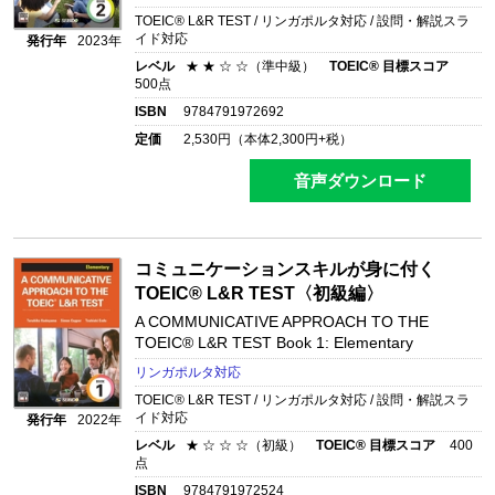
TOEIC® L&R TEST / リンガポルタ対応 / 設問・解説スラ
イド対応
発行年
2023年
レベル
★ ★ ☆ ☆（準中級）
TOEIC® 目標スコア
500点
ISBN
9784791972692
定価
2,530
円（本体
2,300
円+税）
音声ダウンロード
コミュニケーションスキルが身に付く
TOEIC® L&R TEST〈初級編〉
A COMMUNICATIVE APPROACH TO THE
TOEIC® L&R TEST Book 1: Elementary
リンガポルタ対応
TOEIC® L&R TEST / リンガポルタ対応 / 設問・解説スラ
イド対応
発行年
2022年
レベル
★ ☆ ☆ ☆（初級）
TOEIC® 目標スコア
400
点
ISBN
9784791972524