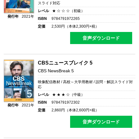
スライド対応
レベル
★ ☆ ☆ ☆（初級）
発行年
2021年
ISBN
9784791972265
定価
2,530
円（本体
2,300
円+税）
音声ダウンロード
CBSニュースブレイク 5
CBS NewsBreak 5
映像配信教材 / 高校～大学用教材 / 設問・解説スライド対
応
レベル
★ ★ ★ ☆（中級）
ISBN
9784791972302
発行年
2021年
定価
2,860
円（本体
2,600
円+税）
音声ダウンロード