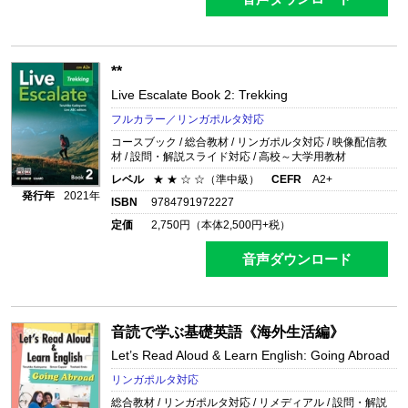
**
Live Escalate Book 2: Trekking
フルカラー／リンガポルタ対応
コースブック / 総合教材 / リンガポルタ対応 / 映像配信教
材 / 設問・解説スライド対応 / 高校～大学用教材
レベル
★ ★ ☆ ☆（準中級）
CEFR
A2+
発行年
2021年
ISBN
9784791972227
定価
2,750
円（本体
2,500
円+税）
音声ダウンロード
音読で学ぶ基礎英語《海外生活編》
Let’s Read Aloud & Learn English: Going Abroad
リンガポルタ対応
総合教材 / リンガポルタ対応 / リメディアル / 設問・解説