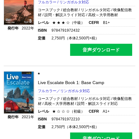
フルカラー / リンガポルタ対応
コースブック / 総合教材 / リンガポルタ対応 / 映像配信教
材 / 設問・解説スライド対応 / 高校～大学用教材
レベル
★ ★ ★ ☆（中級）
CEFR
B1+
発行年
2022年
ISBN
9784791972432
定価
2,750
円（本体
2,500
円+税）
音声ダウンロード
*
Live Escalate Book 1: Base Camp
フルカラー／リンガポルタ対応
コースブック / 総合教材 / リンガポルタ対応 / 映像配信教
材 / 高校～大学用教材 / 設問・解説スライド対応
レベル
★ ☆ ☆ ☆（初級）
CEFR
A1+
発行年
2021年
ISBN
9784791972210
定価
2,750
円（本体
2,500
円+税）
音声ダウンロード