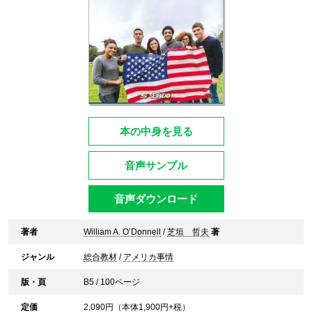
本の中身を見る
音声サンプル
音声ダウンロード
著者
William A. O’Donnell
/
芝垣 哲夫
著
ジャンル
総合教材
/
アメリカ事情
版・頁
B5 / 100ページ
定価
2,090
円（本体
1,900
円+税）