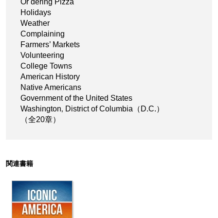
Or dering Pizza
Holidays
Weather
Complaining
Farmers’ Markets
Volunteering
College Towns
American History
Native Americans
Government of the United States
Washington‚ District of Columbia（D.C.）
（全20章）
関連書籍