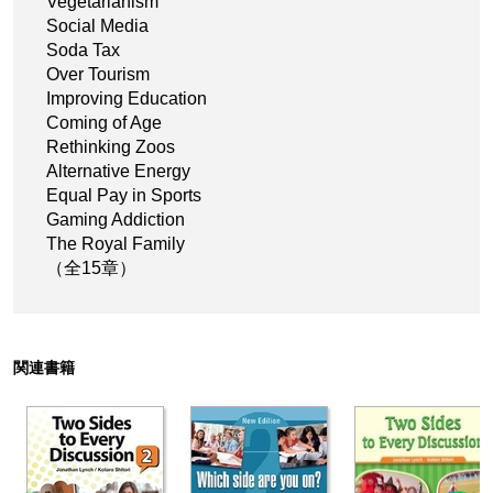
Vegetarianism
Social Media
Soda Tax
Over Tourism
Improving Education
Coming of Age
Rethinking Zoos
Alternative Energy
Equal Pay in Sports
Gaming Addiction
The Royal Family
（全15章）
関連書籍