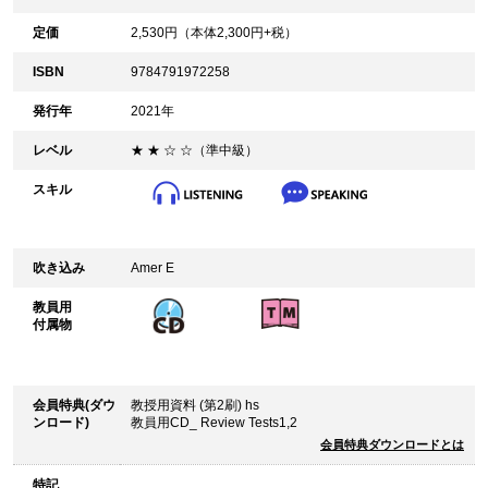
定価
2,530
円（本体
2,300
円+税）
ISBN
9784791972258
発行年
2021年
レベル
★ ★ ☆ ☆（準中級）
スキル
吹き込み
Amer E
教員用
付属物
会員特典(ダウ
教授用資料 (第2刷) hs
ンロード)
教員用CD_ Review Tests1,2
会員特典ダウンロードとは
特記