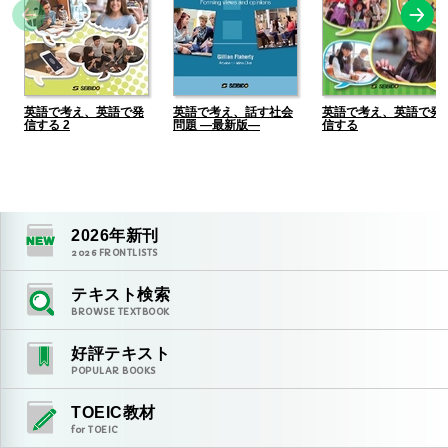
英語で考え、英語で発
英語で考え、話す社会
英語で考え、英語で発
信する 2
問題 ―最新版―
信する
2026
年新刊
2026
FRONTLISTS
テキスト検索
BROWSE TEXTBOOK
好評テキスト
POPULAR BOOKS
TOEIC教材
for TOEIC