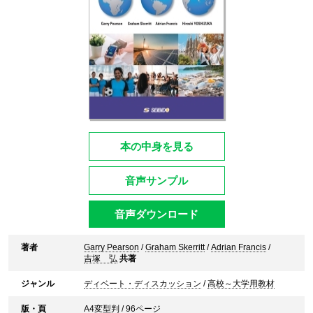
本の中身を見る
音声サンプル
音声ダウンロード
著者
Garry Pearson
/
Graham Skerritt
/
Adrian Francis
/
吉塚 弘
共著
ジャンル
ディベート・ディスカッション
/
高校～大学用教材
版・頁
A4変型判 / 96ページ